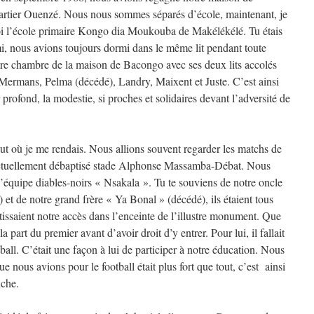
artier Ouenzé. Nous nous sommes séparés d’école, maintenant, je
toi l’école primaire Kongo dia Moukouba de Makélékélé. Tu étais
mi, nous avions toujours dormi dans le même lit pendant toute
tre chambre de la maison de Bacongo avec ses deux lits accolés
Mermans, Pelma (décédé), Landry, Maixent et Juste. C’est ainsi
profond, la modestie, si proches et solidaires devant l’adversité de
t où je me rendais. Nous allions souvent regarder les matchs de
 actuellement débaptisé stade Alphonse Massamba-Débat. Nous
l’équipe diables-noirs « Nsakala ». Tu te souviens de notre oncle
t de notre grand frère « Ya Bonal » (décédé), ils étaient tous
tissaient notre accès dans l’enceinte de l’illustre monument. Que
part du premier avant d’avoir droit d’y entrer. Pour lui, il fallait
tball. C’était une façon à lui de participer à notre éducation. Nous
 nous avions pour le football était plus fort que tout, c’est ainsi
che.