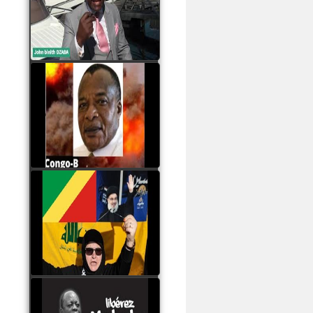
Samba à Paris
watch video
Poaty Pangou La
Conférence des ethnies
est la seule solution pour
éviter la scission du
Congo B
watch video
Les liaisons dangereuses
du clan Sassou Nguesso
avec le Hezbollah
watch video
Le Général Mokoko est
l'unique légitimité