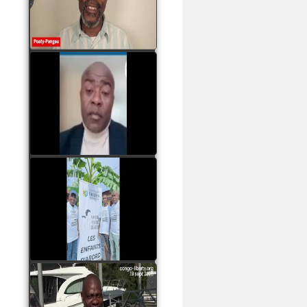
assassinats des jeunes
par Serge OBOA
watch video
Sassou Nguesso est
revenu au pouvoir par
les armes, il ne quittera
le pouvoir que par la
force
watch video
watch video
John Binith Dzaba
s'exprime sur le voyage
de Rodrigue Malanda