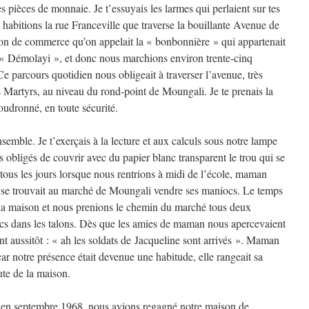
 pièces de monnaie. Je t’essuyais les larmes qui perlaient sur tes
s habitions la rue Franceville que traverse la bouillante Avenue de
ison de commerce qu’on appelait la « bonbonnière » qui appartenait
« Démolayi », et donc nous marchions environ trente-cinq
Ce parcours quotidien nous obligeait à traverser l’avenue, très
is Martyrs, au niveau du rond-point de Moungali. Je te prenais la
udronné, en toute sécurité.
semble. Je t’exerçais à la lecture et aux calculs sous notre lampe
s obligés de couvrir avec du papier blanc transparent le trou qui se
 tous les jours lorsque nous rentrions à midi de l’école, maman
lle se trouvait au marché de Moungali vendre ses maniocs. Le temps
 la maison et nous prenions le chemin du marché tous deux
cs dans les talons. Dès que les amies de maman nous apercevaient
ent aussitôt : « ah les soldats de Jacqueline sont arrivés ». Maman
car notre présence était devenue une habitude, elle rangeait sa
ute de la maison.
, en septembre 1968, nous avions regagné notre maison de