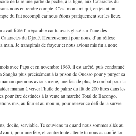
idé de faire une partie de pêche, à la ligne, aux Cataractes du
e sans nous en rendre compte. C’est mon ami qui, en jetant un
mpte du fait accompli car nous étions pratiquement sur les lieux.
 avait frôlé l’irréparable car tu avais glissé sur l’une des
s Cataractes du Djoué. Heureusement pour nous, d’un réflexe
 ta main. Je transpirais de frayeur et nous avions mis fin à notre
mois avec Papa et en novembre 1969, il est arrêté, puis condamné
 la Sangha plus précisément à la prison de Ouesso pour y purger sa
re maman que nous avions mené, une fois de plus, le combat pour la
’aider maman à verser l’huile de palme du fût de 200 litres dans les
les pour être destinées à la vente au marché Total de Bacongo,
ions mis, au four et au moulin, pour relever ce défi de la survie
.
rents, docile, serviable. Te souviens-tu quand nous sommes allés au
uri, pour une fête, et contre toute attente tu nous as confié ton