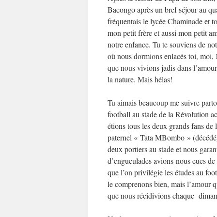
Bacongo après un bref séjour au qu
fréquentais le lycée Chaminade et 
mon petit frère et aussi mon petit a
notre enfance. Tu te souviens de no
où nous dormions enlacés toi, moi, 
que nous vivions jadis dans l’amour 
la nature. Mais hélas!
Tu aimais beaucoup me suivre partou
football au stade de la Révolution
étions tous les deux grands fans de 
paternel « Tata MBombo » (décédé) e
deux portiers au stade et nous garan
d’engueulades avions-nous eues de la 
que l’on privilégie les études au foo
le comprenons bien, mais l’amour que
que nous récidivions chaque diman