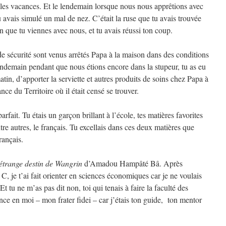
r les vacances. Et le lendemain lorsque nous nous apprêtions avec
 avais simulé un mal de nez. C’était la ruse que tu avais trouvée
n que tu viennes avec nous, et tu avais réussi ton coup.
de sécurité sont venus arrêtés Papa à la maison dans des conditions
endemain pendant que nous étions encore dans la stupeur, tu as eu
e matin, d’apporter la serviette et autres produits de soins chez Papa à
nce du Territoire où il était censé se trouver.
parfait. Tu étais un garçon brillant à l’école, tes matières favorites
ntre autres, le français. Tu excellais dans ces deux matières que
rançais.
étrange destin de Wangrin
d’Amadou Hampâté Bâ. Après
 C, je t’ai fait orienter en sciences économiques car je ne voulais
 Et tu ne m’as pas dit non, toi qui tenais à faire la faculté des
nce en moi – mon frater fidei – car j’étais ton guide, ton mentor