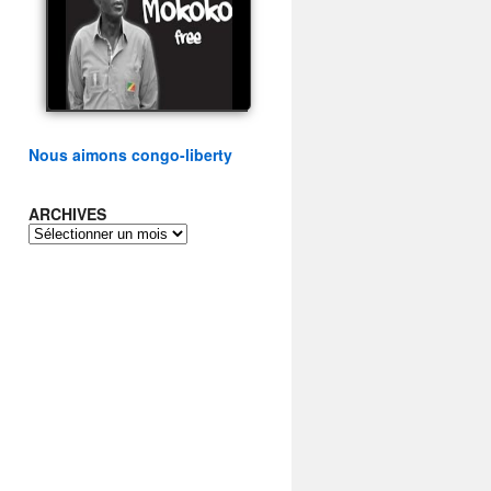
présidentielle du peuple
congolais
watch video
Nous aimons congo-liberty
ARCHIVES
ARCHIVES