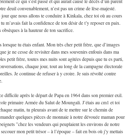
rement ce qui s’est passé et qui aurait causé le décès d’un parent
notre deuil convenablement, n’est pas un crime de lèse-majesté.
 jour que nous allons te conduire à Kinkala, chez toi où au cours
u m’avais fait la confidence de ton désir de t’y reposer en paix.
s obsèques à la hauteur de ton sacrifice.
 lorsque tu étais enfant. Mon très cher petit frère, que d’images
ue je ne cesse de revisiter dans mes souvenirs enfouis dans ma
s petit frère, toutes mes nuits sont agitées depuis que tu es parti,
versations, chaque jour, tout au long de la campagne électorale
illes. Je continue de refuser à y croire. Je suis révolté contre
e.
e difficile après le départ de Papa en 1964 dans son premier exil.
cole primaire Armée du Salut de Moungali. J’étais au cm1 et toi
haque matin, tu pleurais avant de te mettre sur le chemin de
e demander quelques pièces de monnaie à notre dévouée maman pour
“beignets ”chez les vendeurs qui peuplaient les environs de notre
secouer mon petit trésor – à l’époque – fait en bois où j’y mettais