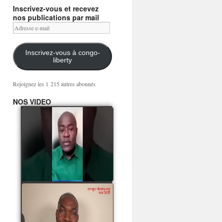
Inscrivez-vous et recevez
nos publications par mail
Adresse
e-
mail
Inscrivez-vous à congo-
liberty
Rejoignez les 1 215 autres abonnés
NOS VIDEO
Mingwa BIANGO : Ni
les mercenaires russes,
ni la garde présidentielle
ne mourront pour
Sassou Denis
watch video
POATY PANGOU
parle de la coquille vide
Collinet Makosso, des