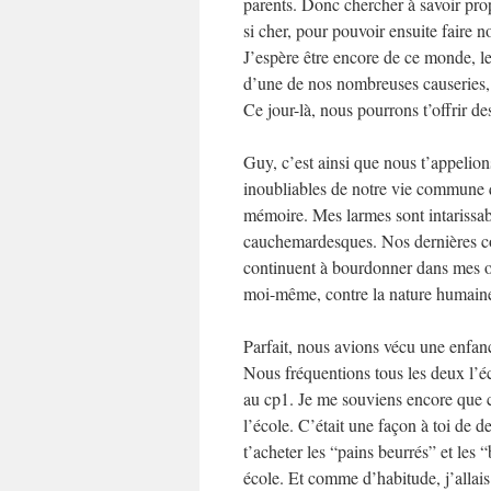
parents. Donc chercher à savoir prop
si cher, pour pouvoir ensuite faire 
J’espère être encore de ce monde, le
d’une de nos nombreuses causeries, t
Ce jour-là, nous pourrons t’offrir de
Guy, c’est ainsi que nous t’appelions
inoubliables de notre vie commune q
mémoire. Mes larmes sont intarissable
cauchemardesques. Nos dernières con
continuent à bourdonner dans mes ore
moi-même, contre la nature humain
Parfait, nous avions vécu une enfanc
Nous fréquentions tous les deux l’é
au cp1. Je me souviens encore que c
l’école. C’était une façon à toi d
t’acheter les “pains beurrés” et les 
école. Et comme d’habitude, j’allais 