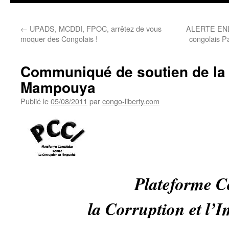
←
UPADS, MCDDI, FPOC, arrêtez de vous
ALERTE ENLE
moquer des Congolais !
congolais P
Communiqué de soutien de la 
Mampouya
Publié le
05/08/2011
par
congo-liberty.com
Plateforme C
la Corruption et l’