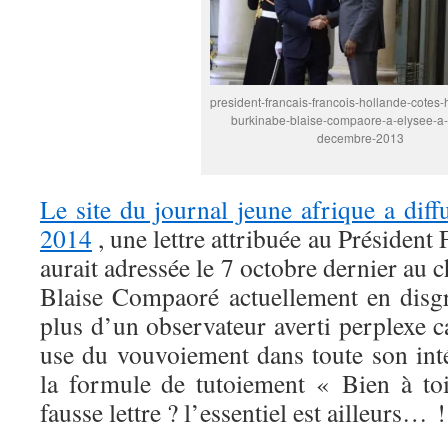
president-francais-francois-hollande-cotes
burkinabe-blaise-compaore-a-elysee-a-
decembre-2013
Le site du journal jeune afrique a diff
2014
, une lettre attribuée au Président
aurait adressée le 7 octobre dernier au 
Blaise Compaoré actuellement en disgrâ
plus d’un observateur averti perplexe ca
use du vouvoiement dans toute son inté
la formule de tutoiement « Bien à to
fausse lettre ? l’essentiel est ailleurs… !