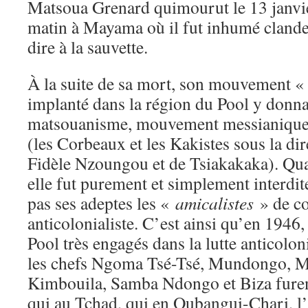
Matsoua Grenard quimourut le 13 janvi
matin à Mayama où il fut inhumé clande
dire à la sauvette.
À la suite de sa mort, son mouvement 
implanté dans la région du Pool y donna
matsouanisme, mouvement messianique et
(les Corbeaux et les Kakistes sous la dir
Fidèle Nzoungou et de Tsiakakaka). Qu
elle fut purement et simplement interdi
pas ses adeptes les «
amicalistes
» de co
anticolonialiste. C’est ainsi qu’en 1946
Pool très engagés dans la lutte anticolon
les chefs Ngoma Tsé-Tsé, Mundongo, 
Kimbouila, Samba Ndongo et Biza furent
qui au Tchad, qui en Oubangui-Chari, l