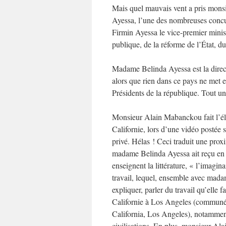
Mais quel mauvais vent a pris mons
Ayessa, l’une des nombreuses concu
Firmin Ayessa le vice-premier mini
publique, de la réforme de l’État, du
Madame Belinda Ayessa est la direc
alors que rien dans ce pays ne met e
Présidents de la république. Tout 
Monsieur Alain Mabanckou fait l’él
Californie, lors d’une vidéo postée 
privé. Hélas ! Ceci traduit une prox
madame Belinda Ayessa ait reçu en vi
enseignent la littérature, « l’imag
travail, lequel, ensemble avec madame
expliquer, parler du travail qu’elle
Californie à Los Angeles (commun
California, Los Angeles), notammen
civilisations. En plus, monsieur Al