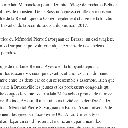
ieur Alain Mabanckou pour aller faire l’éloge de madame Belinda
bines de monsieur Denis Sassou Nguesso et fille de monsieur
stre de la République du Congo, également chargé de la fonction
 travail et de la sécurité sociale depuis août 2017.
trice du Mémorial Pierre Savorgnan de Brazza, un esclavagiste,
n valeur par ce pouvoir tyrannique certains de nos anciens
un paradoxe.
oge de madame Belinda Ayessa en la tutoyant depuis la
sur les réseaux sociaux qui devait peut-être rester du domaine
imité entre les deux car ce qui se ressemble s’assemble. Bien que
site à Brazzaville les jeunes et les professeurs congolais qui
inaire congolais », monsieur Alain Mabanckou promet de faire ce
 Belinda Ayessa. Il a par ailleurs invité cette dernière à aller
 fait au Mémorial Pierre Savorgnan de Brazza à son université de
ément désignée par l’acronyme UCLA, ou University of
t au département d’histoire et même au département des
ain Mabanckou est en spiritualité mais aussi du côté du cœur avec