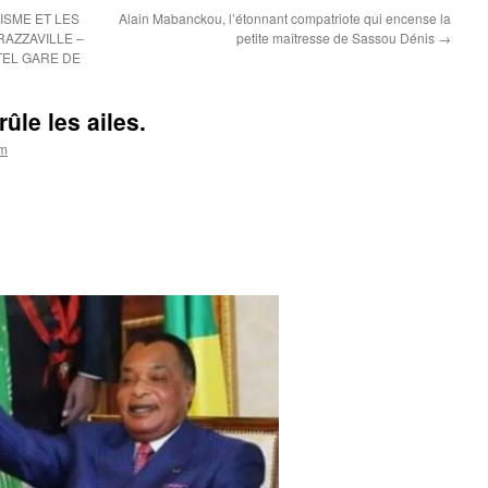
ISME ET LES
Alain Mabanckou, l’étonnant compatriote qui encense la
AZZAVILLE –
petite maîtresse de Sassou Dénis
→
OTEL GARE DE
ûle les ailes.
om