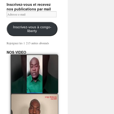
Inscrivez-vous et recevez
nos publications par mail
Adresse
e-
mail
Inscrivez-vous à congo-
liberty
Rejoignez les 1 215 autres abonnés
NOS VIDEO
Mingwa BIANGO : Ni
les mercenaires russes,
ni la garde présidentielle
ne mourront pour
Sassou Denis
watch video
POATY PANGOU
parle de la coquille vide
Collinet Makosso, des