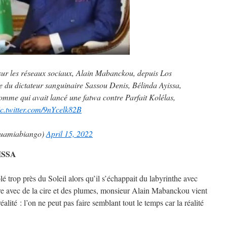
sur les réseaux sociaux, Alain Mabanckou, depuis Los
e du dictateur sanguinaire Sassou Denis, Bélinda Ayissa,
'homme qui avait lancé une fatwa contre Parfait Kolélas,
ic.twitter.com/9nYcelk82B
uamiabiango)
April 15, 2022
ISSA
lé trop près du Soleil alors qu’il s’échappait du labyrinthe avec
ère avec de la cire et des plumes, monsieur Alain Mabanckou vient
réalité : l’on ne peut pas faire semblant tout le temps car la réalité