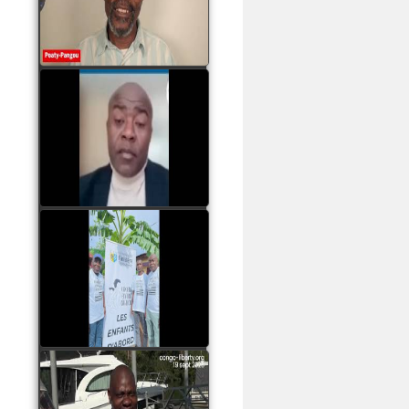
assassinats des jeunes
par Serge OBOA
watch video
Sassou Nguesso est
revenu au pouvoir par
les armes, il ne quittera
le pouvoir que par la
force
watch video
watch video
John Binith Dzaba
s'exprime sur le voyage
de Rodrigue Malanda