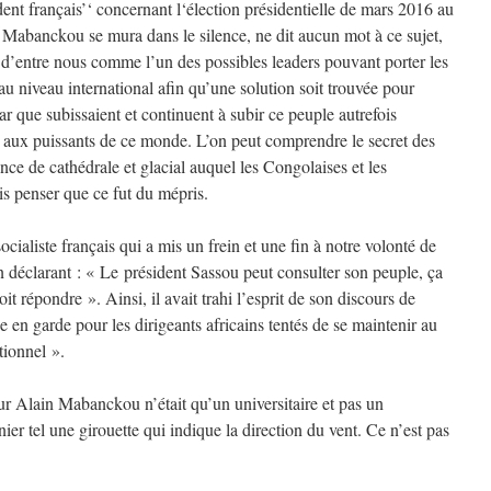
dent français’‘ concernant l‘élection présidentielle de mars 2016 au
Mabanckou se mura dans le silence, ne dit aucun mot à ce sujet,
x d’entre nous comme l’un des possibles leaders pouvant porter les
u niveau international afin qu’une solution soit trouvée pour
ar que subissaient et continuent à subir ce peuple autrefois
et aux puissants de ce monde. L’on peut comprendre le secret des
ence de cathédrale et glacial auquel les Congolaises et les
uis penser que ce fut du mépris.
cialiste français qui a mis un frein et une fin à notre volonté de
déclarant : « Le président Sassou peut consulter son peuple, ça
doit répondre ». Ainsi, il avait trahi l’esprit de son discours de
n garde pour les dirigeants africains tentés de se maintenir au
utionnel ».
r Alain Mabanckou n’était qu’un universitaire et pas un
nier tel une girouette qui indique la direction du vent. Ce n’est pas
t.