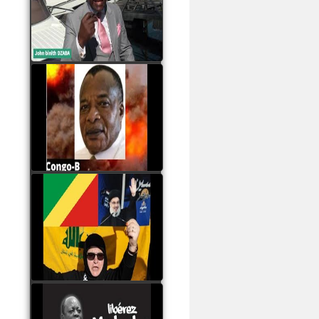
Samba à Paris
watch video
Poaty Pangou La
Conférence des ethnies
est la seule solution pour
éviter la scission du
Congo B
watch video
Les liaisons dangereuses
du clan Sassou Nguesso
avec le Hezbollah
watch video
Le Général Mokoko est
l'unique légitimité