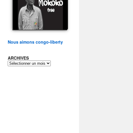
présidentielle du peuple
congolais
watch video
Nous aimons congo-liberty
ARCHIVES
ARCHIVES