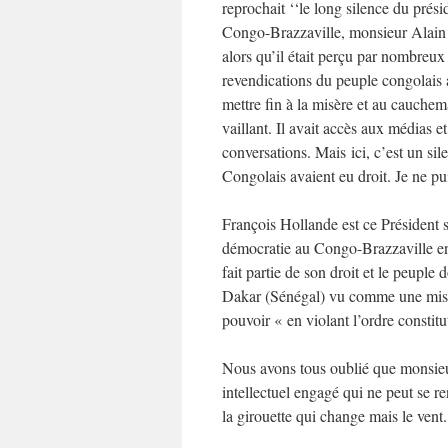
reprochait ‘‘le long silence du prési
Congo-Brazzaville, monsieur Alain 
alors qu’il était perçu par nombreu
revendications du peuple congolais a
mettre fin à la misère et au cauchem
vaillant. Il avait accès aux médias 
conversations. Mais ici, c’est un sil
Congolais avaient eu droit. Je ne p
François Hollande est ce Président so
démocratie au Congo-Brazzaville en 
fait partie de son droit et le peuple 
Dakar (Sénégal) vu comme une mise e
pouvoir « en violant l’ordre constit
Nous avons tous oublié que monsieu
intellectuel engagé qui ne peut se re
la girouette qui change mais le ven