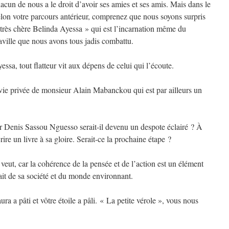
n de nous a le droit d’avoir ses amies et ses amis. Mais dans le
lon votre parcours antérieur, comprenez que nous soyons surpris
s très chère Belinda Ayessa » qui est l’incarnation même du
aville que nous avons tous jadis combattu.
sa, tout flatteur vit aux dépens de celui qui l’écoute.
vie privée de monsieur Alain Mabanckou qui est par ailleurs un
r Denis Sassou Nguesso serait-il devenu un despote éclairé ? À
écrire un livre à sa gloire. Serait-ce la prochaine étape ?
 veut, car la cohérence de la pensée et de l’action est un élément
 fait de sa société et du monde environnant.
 a pâti et vôtre étoile a pâli. « La petite vérole », vous nous