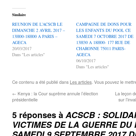
Similaire
REUNION DE L’ACSCB LE
CAMPAGNE DE DONS POUR
DIMANCHE 2 AVRIL 2017 –
LES ENFANTS DU POOL CE
13H00-18H00 A PARIS –
SAMEDI 7 OCTOBRE 2017 DE
AGECA
13H30 A 18H00- 177 RUE DE
20/03/2017
CHARONNE 75011 PARIS-
Dans "Les articles"
AGECA
06/10/2017
Dans "Les articles"
Ce contenu a été publié dans
Les articles
. Vous pouvez le mettr
←
Kenya : la Cour suprême annule l’élection
La leçon d
présidentielle
sur l’inva
5 réponses à
ACSCB : SOLIDA
VICTIMES DE LA GUERRE DU 
SAMEDI 9 SEPTEMBRE 2017 DE