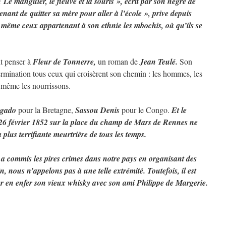
 Le manguier, le fleuve et la souris », écrit par son nègre de
enant de quitter sa mère pour aller à l’école », prive depuis
 même ceux appartenant à son ethnie les mbochis, où qu’ils se
it penser à
Fleur de Tonnerre,
un roman de
Jean Teulé.
Son
ermination tous ceux qui croisèrent son chemin : les hommes, les
t même les nourrissons.
égado
pour la Bretagne,
Sassou Denis
pour le Congo.
Et le
e 26 février 1852 sur la place du champ de Mars de Rennes ne
a plus terrifiante meurtrière de tous les temps.
a commis les pires crimes dans notre pays en organisant des
, nous n’appelons pas à une telle extrémité. Toutefois, il est
er en enfer son vieux whisky avec son ami Philippe de Margerie.