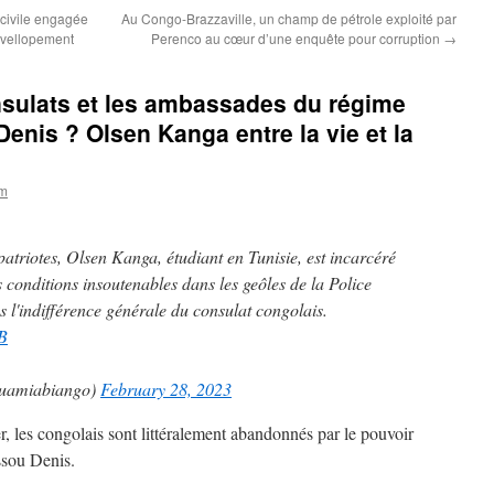
 civile engagée
Au Congo-Brazzaville, un champ de pétrole exploité par
évellopement
Perenco au cœur d’une enquête pour corruption
→
nsulats et les ambassades du régime
Denis ? Olsen Kanga entre la vie et la
om
atriotes, Olsen Kanga, étudiant en Tunisie, est incarcéré
s conditions insoutenables dans les geôles de la Police
 l'indifférence générale du consulat congolais.
B
uamiabiango)
February 28, 2023
, les congolais sont littéralement abandonnés par le pouvoir
assou Denis.