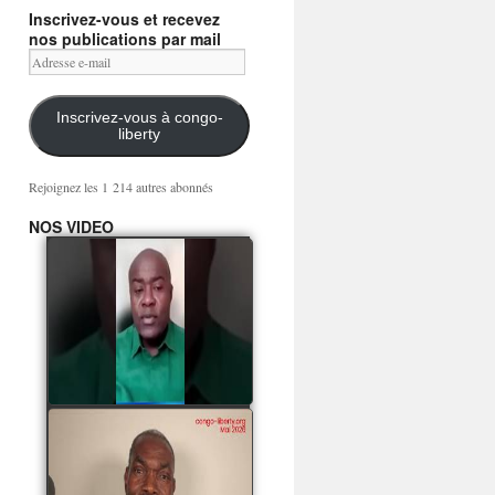
Inscrivez-vous et recevez
nos publications par mail
Adresse
e-
mail
Inscrivez-vous à congo-
liberty
Rejoignez les 1 214 autres abonnés
NOS VIDEO
Mingwa BIANGO : Ni
les mercenaires russes,
ni la garde présidentielle
ne mourront pour
Sassou Denis
watch video
POATY PANGOU
parle de la coquille vide
Collinet Makosso, des