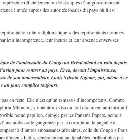
i représente officiellement un Etat auprès d’un gouvernement
tence limitée auprès des autorités locales du pays où il est
 représentation dite « diplomatique » des représentants nommés
 par leur incompétence, leur incurie et leur absence envers ses
tique de l’ambassade du Congo au Brésil attend en vain depuis
d’avion pour rentrer au pays. Et ce, devant l’impuissance,
ollesse de son ambassadeur, Louis Sylvain Ngoma, qui, même à ce
ce un jour, complice toujours.
 pas en reste. Elle n’est qu’un ramassis d’incompétents. Comme
hirin Mboulou, y obtenir un visa ou tout document administratif
movible nœud papillon, épinglé par les Panama Papers, peine à
in d’une ambassade gangrenée par la corruption, la pagaille à
omparer à d’autres ambassades africaines, celle du Congo à Paris
ore d’agents fictifs, généralement analphabètes, brillent plus par