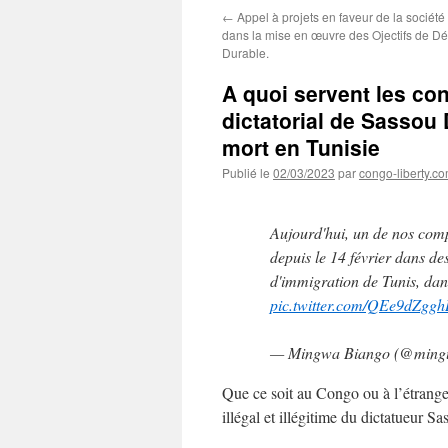
←
Appel à projets en faveur de la société
dans la mise en œuvre des Ojectifs de D
Durable.
A quoi servent les co
dictatorial de Sassou 
mort en Tunisie
Publié le
02/03/2023
par
congo-liberty.c
Aujourd'hui, un de nos comp
depuis le 14 février dans de
d'immigration de Tunis, dans
pic.twitter.com/QEe9dZggh
— Mingwa Biango (@ming
Que ce soit au Congo ou à l’étranger
illégal et illégitime du dictatueur S