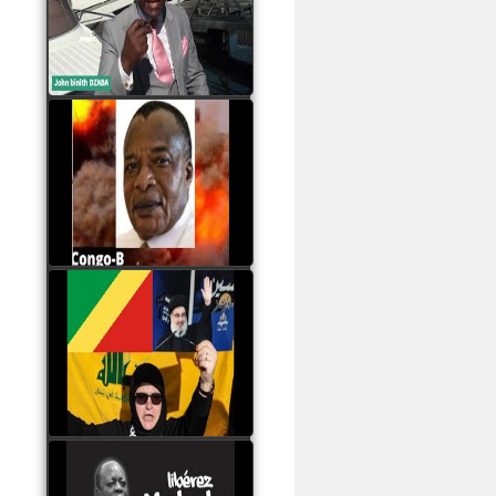
Samba à Paris
watch video
Poaty Pangou La
Conférence des ethnies
est la seule solution pour
éviter la scission du
Congo B
watch video
Les liaisons dangereuses
du clan Sassou Nguesso
avec le Hezbollah
watch video
Le Général Mokoko est
l'unique légitimité