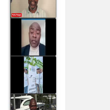
assassinats des jeunes
par Serge OBOA
watch video
Sassou Nguesso est
revenu au pouvoir par
les armes, il ne quittera
le pouvoir que par la
force
watch video
watch video
John Binith Dzaba
s'exprime sur le voyage
de Rodrigue Malanda