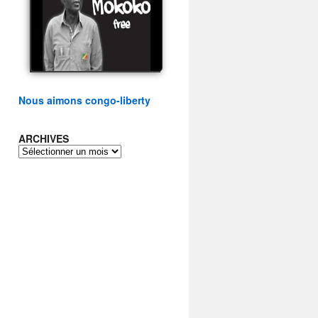
présidentielle du peuple
congolais
watch video
Nous aimons congo-liberty
ARCHIVES
ARCHIVES