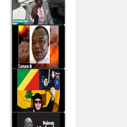
Samba à Paris
watch video
Poaty Pangou La
Conférence des ethnies
est la seule solution pour
éviter la scission du
Congo B
watch video
Les liaisons dangereuses
du clan Sassou Nguesso
avec le Hezbollah
watch video
Le Général Mokoko est
l'unique légitimité