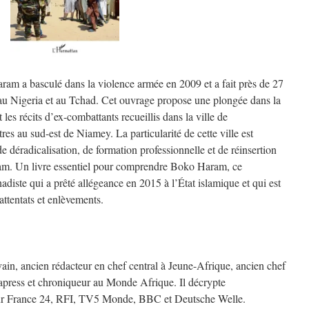
am a basculé dans la violence armée en 2009 et a fait près de 27
u Nigeria et au Tchad. Cet ouvrage propose une plongée dans la
 les récits d’ex-combattants recueillis dans la ville de
s au sud-est de Niamey. La particularité de cette ville est
de déradicalisation, de formation professionnelle et de réinsertion
am. Un livre essentiel pour comprendre Boko Haram, ce
hadiste qui a prêté allégeance en 2015 à l’État islamique et qui est
ttentats et enlèvements.
ain, ancien rédacteur en chef central à Jeune-Afrique, ancien chef
apress et chroniqueur au Monde Afrique. Il décrypte
e sur France 24, RFI, TV5 Monde, BBC et Deutsche Welle.