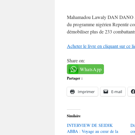
Mahamadou Lawaly DAN DANO a été g
du programme nigérien Repentir co
démobiliser plus de 233 combattan
Acheter le livre en cliquant sur ce l
Share on:
WhatsApp
Partager :
Imprimer
E-mail
Similaire
INTERVIEW DE SEIDIK
Di
ABBA : Voyage au cœur de la
co