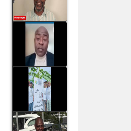
assassinats des jeunes
par Serge OBOA
watch video
Sassou Nguesso est
revenu au pouvoir par
les armes, il ne quittera
le pouvoir que par la
force
watch video
watch video
John Binith Dzaba
s'exprime sur le voyage
de Rodrigue Malanda