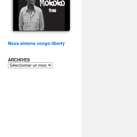
présidentielle du peuple
congolais
watch video
Nous aimons congo-liberty
ARCHIVES
ARCHIVES