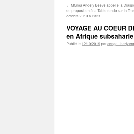
←
Mfumu Andely Beeve appelle la Diaspor
de proposition à la Table ronde sur la Tra
octobre 2019 à Paris
VOYAGE AU COEUR DE 
en Afrique subsahari
Publié le
12/10/2019
par
congo-liberty.c