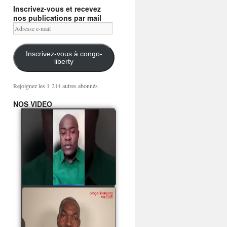
Inscrivez-vous et recevez
nos publications par mail
Adresse
e-
mail
Inscrivez-vous à congo-
liberty
Rejoignez les 1 214 autres abonnés
NOS VIDEO
Mingwa BIANGO : Ni
les mercenaires russes,
ni la garde présidentielle
ne mourront pour
Sassou Denis
watch video
POATY PANGOU
parle de la coquille vide
Collinet Makosso, des