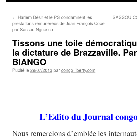
←
Harlem Désir et le PS condamnent les
SASSOU-C
prestations rémunérées de Jean François Copé
par Sassou Nguesso
Tissons une toile démocratiqu
la dictature de Brazzaville. 
BIANGO
Publié le
29/07/2013
par
congo-liberty.com
L’Edito du Journal congo
Nous remercions d’emblée les internautes