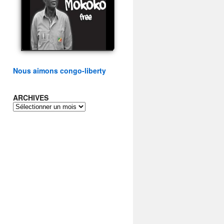
présidentielle du peuple
congolais
watch video
Nous aimons congo-liberty
ARCHIVES
ARCHIVES