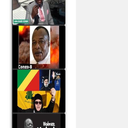
Samba à Paris
watch video
Poaty Pangou La
Conférence des ethnies
est la seule solution pour
éviter la scission du
Congo B
watch video
Les liaisons dangereuses
du clan Sassou Nguesso
avec le Hezbollah
watch video
Le Général Mokoko est
l'unique légitimité