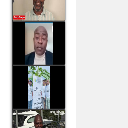
assassinats des jeunes
par Serge OBOA
watch video
Sassou Nguesso est
revenu au pouvoir par
les armes, il ne quittera
le pouvoir que par la
force
watch video
watch video
John Binith Dzaba
s'exprime sur le voyage
de Rodrigue Malanda