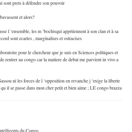
i sont prets à défendre son pouvoir
bavassent et alors?
se l ‘ensemble, les m ‘bochisqui apprtiennent à son clan et à sa
ccord sont ecartes , marginalises et ostracises
aboratoire pour le chercheur que je suis en Sciences politiques et
n de rentrer au congo car la matiere de debat me parvient in vivo a
 Sassou ni les forces de l ‘opposition en revanche j ‘exige la liberte
 qu il se passe dans mon cher petit et bien aime ; LE congo brazza
intelligents du Congo.