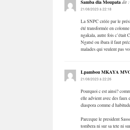
Samba dia Moupata
dit :
21/08/2023 à 22:18
La SNPC créée par le prési
été transformée en colonne
ngakala, autre fois c’étai
Ngatsé ou ibara il faut pr
malades qui veulent pas voi
Lpambou MKAYA MV
21/08/2023 à 22:26
Pourquoi c est ainsi? comme
elle advient avec des faux 
diaspora comme d habitude 
Parceque le president Sassou
tombera ni sur sa tete ni sur