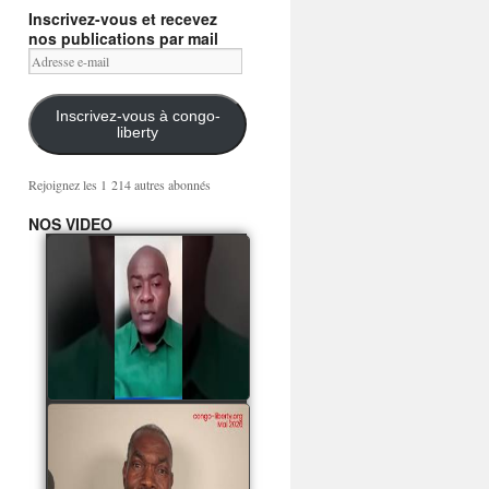
Inscrivez-vous et recevez
nos publications par mail
Adresse
e-
mail
Inscrivez-vous à congo-
liberty
Rejoignez les 1 214 autres abonnés
NOS VIDEO
Mingwa BIANGO : Ni
les mercenaires russes,
ni la garde présidentielle
ne mourront pour
Sassou Denis
watch video
POATY PANGOU
parle de la coquille vide
Collinet Makosso, des