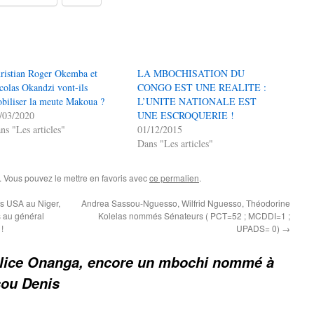
ristian Roger Okemba et
LA MBOCHISATION DU
colas Okandzi vont-ils
CONGO EST UNE REALITE :
biliser la meute Makoua ?
L’UNITE NATIONALE EST
/03/2020
UNE ESCROQUERIE !
ns "Les articles"
01/12/2015
Dans "Les articles"
. Vous pouvez le mettre en favoris avec
ce permalien
.
s USA au Niger,
Andrea Sassou-Nguesso, Wilfrid Nguesso, Théodorine
s au général
Kolelas nommés Sénateurs ( PCT=52 ; MCDDI=1 ;
!
UPADS= 0)
→
lice Onanga, encore un mbochi nommé à
ssou Denis