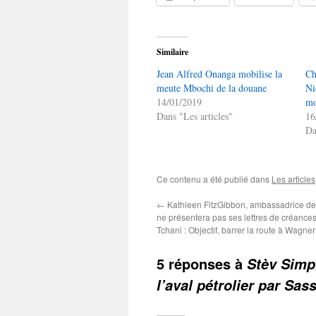
Similaire
Jean Alfred Onanga mobilise la
Ch
meute Mbochi de la douane
Ni
14/01/2019
mo
Dans "Les articles"
16
Da
Ce contenu a été publié dans
Les articles
←
Kathleen FitzGibbon, ambassadrice de
ne présentera pas ses lettres de créance
Tchani : Objectif, barrer la route à Wagner 
5 réponses à
Stèv Simp
l’aval pétrolier par Sa