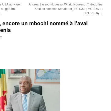
s USA au Niger,
Andrea Sassou-Nguesso, Wilfrid Nguesso, Théodorine
s au général
Kolelas nommés Sénateurs ( PCT=52 ; MCDDI=1 ;
!
UPADS= 0)
→
, encore un mbochi nommé à l’aval
Denis
om