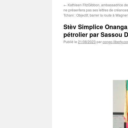
←
Kathleen FitzGibbon, ambassadrice de
ne présentera pas ses lettres de créance
Tchani : Objectif, barrer la route à Wagner 
Stèv Simplice Onanga
pétrolier par Sassou 
Publié le
21/08/2023
par
congo-liberty.c