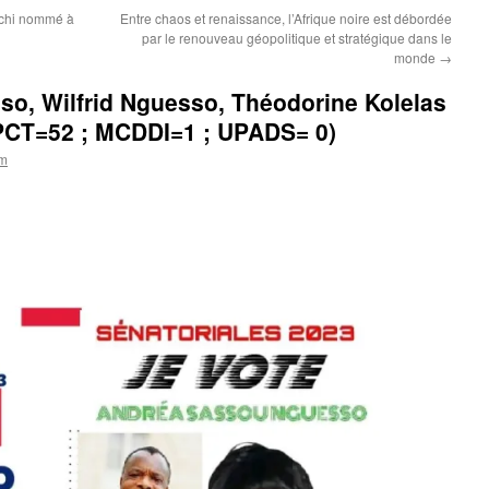
ochi nommé à
Entre chaos et renaissance, l’Afrique noire est débordée
par le renouveau géopolitique et stratégique dans le
monde
→
o, Wilfrid Nguesso, Théodorine Kolelas
PCT=52 ; MCDDI=1 ; UPADS= 0)
om