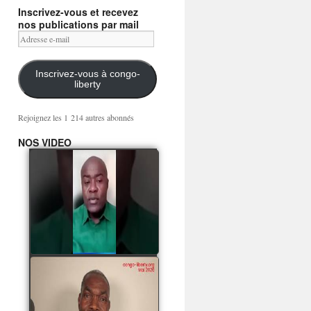
Inscrivez-vous et recevez
nos publications par mail
Adresse
e-
mail
Inscrivez-vous à congo-
liberty
Rejoignez les 1 214 autres abonnés
NOS VIDEO
Mingwa BIANGO : Ni
les mercenaires russes,
ni la garde présidentielle
ne mourront pour
Sassou Denis
watch video
POATY PANGOU
parle de la coquille vide
Collinet Makosso, des