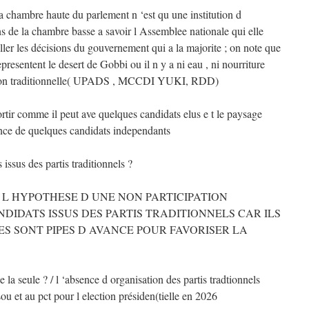
a chambre haute du parlement n ‘est qu une institution d
s de la chambre basse a savoir l Assemblee nationale qui elle
ler les décisions du gouvernement qui a la majorite ; on note que
epresentent le desert de Gobbi ou il n y a ni eau , ni nourriture
ostion traditionnelle( UPADS , MCCDI YUKI, RDD)
rtir comme il peut ave quelques candidats elus e t le paysage
nce de quelques candidats independants
issus des partis traditionnels ?
L HYPOTHESE D UNE NON PARTICIPATION
DIDATS ISSUS DES PARTIS TRADITIONNELS CAR ILS
ES SONT PIPES D AVANCE POUR FAVORISER LA
le la seule ? / l ‘absence d organisation des partis tradtionnels
ou et au pct pour l election présiden(tielle en 2026