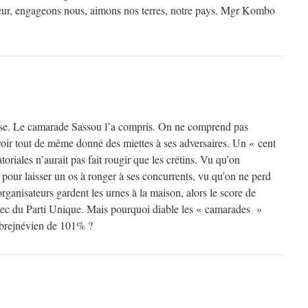
eur, engageons nous, aimons nos terres, notre pays. Mgr Kombo
asse. Le camarade Sassou l’a compris. On ne comprend pas
voir tout de même donné des miettes à ses adversaires. Un « cent
oriales n’aurait pas fait rougir que les crétins. Vu qu’on
s pour laisser un os à ronger à ses concurrents, vu qu’on ne perd
organisateurs gardent les urnes à la maison, alors le score de
c du Parti Unique. Mais pourquoi diable les « camarades »
at brejnévien de 101% ?