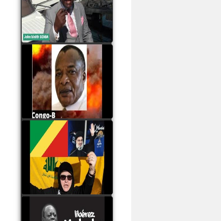
Samba à Paris
watch video
Poaty Pangou La
Conférence des ethnies
est la seule solution pour
éviter la scission du
Congo B
watch video
Les liaisons dangereuses
du clan Sassou Nguesso
avec le Hezbollah
watch video
Le Général Mokoko est
l'unique légitimité