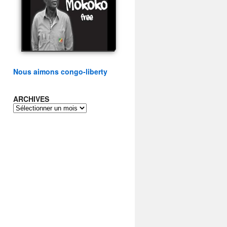
présidentielle du peuple
congolais
watch video
Nous aimons congo-liberty
ARCHIVES
ARCHIVES