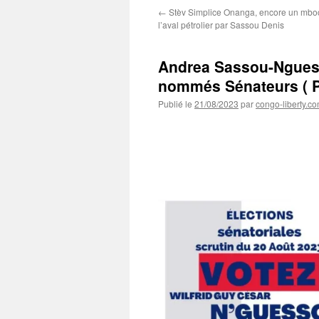
←
Stèv Simplice Onanga, encore un mb
l’aval pétrolier par Sassou Denis
Andrea Sassou-Nguess
nommés Sénateurs ( 
Publié le
21/08/2023
par
congo-liberty.c