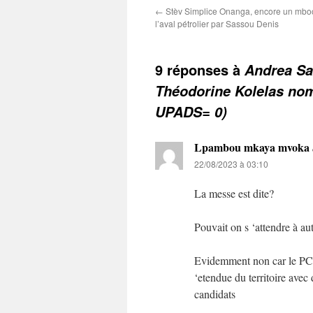
←
Stèv Simplice Onanga, encore un mb
l’aval pétrolier par Sassou Denis
9 réponses à
Andrea Sa
Théodorine Kolelas no
UPADS= 0)
Lpambou mkaya mvoka
22/08/2023 à 03:10
La messe est dite?
Pouvait on s ‘attendre à aut
Evidemment non car le PCT 
‘etendue du territoire avec
candidats