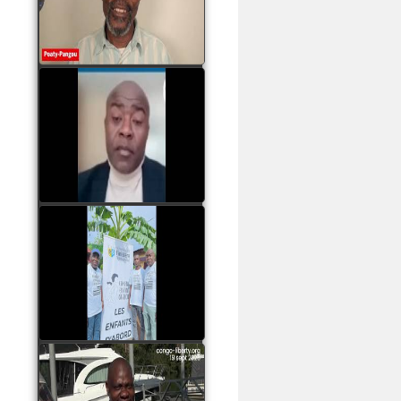
assassinats des jeunes
par Serge OBOA
watch video
Sassou Nguesso est
revenu au pouvoir par
les armes, il ne quittera
le pouvoir que par la
force
watch video
watch video
John Binith Dzaba
s'exprime sur le voyage
de Rodrigue Malanda