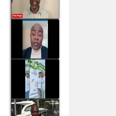
assassinats des jeunes
par Serge OBOA
watch video
Sassou Nguesso est
revenu au pouvoir par
les armes, il ne quittera
le pouvoir que par la
force
watch video
watch video
John Binith Dzaba
s'exprime sur le voyage
de Rodrigue Malanda