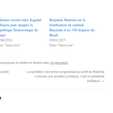
alliance secrète entre Kagamé
Benjamin Moutsila sur la
 Sassou pour attaquer la
béatification du cardinal
publique Démocratique du
Biayenda et les 350 disparus du
ngo
Beach
/06/2024
09/01/2025
ns "Interview"
Dans "Interview"
Vous pouvez le mettre en favoris avec
ce permalien
.
zaville
La spoliation des terres congolaises au profit du Rwanda
n’est pas une question juridique, c’est un problème
politique !
→
e