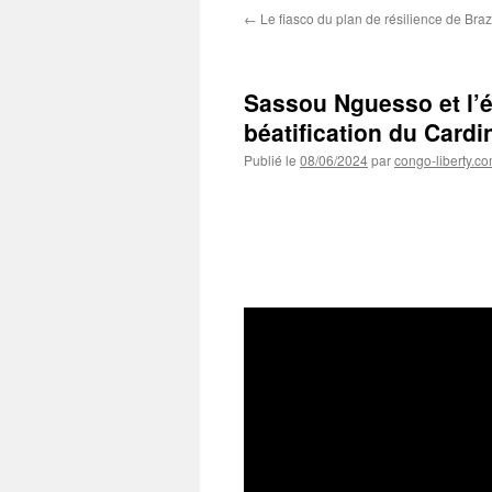
←
Le fiasco du plan de résilience de Braz
Sassou Nguesso et l’é
béatification du Card
Publié le
08/06/2024
par
congo-liberty.c