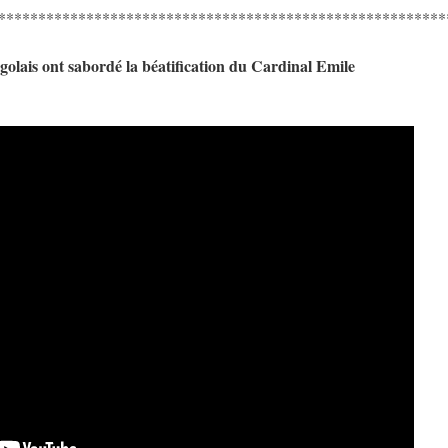
********************************************************
golais ont sabordé la béatification du Cardinal Emile