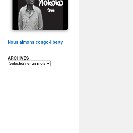
présidentielle du peuple
congolais
watch video
Nous aimons congo-liberty
ARCHIVES
ARCHIVES