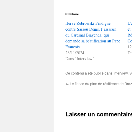
Similaire
Hervé Zebrowski s’indigne
L’
contre Sassou Denis, l’assassin
et
du Cardinal Biayenda, qui
Ré
demande sa béatification au Pape
Co
François
12
28/11/2024
Da
Dans "Interview"
Ce contenu a été publié dans
Interview
. 
←
Le fiasco du plan de résilience de Braz
Laisser un commentair