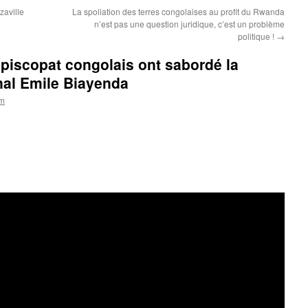
zaville
La spoliation des terres congolaises au profit du Rwanda
n’est pas une question juridique, c’est un problème
politique !
→
piscopat congolais ont sabordé la
inal Emile Biayenda
om