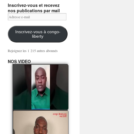
Inscrivez-vous et recevez
nos publications par mail
Adresse
e-
mail
Inscrivez-vous à congo-
liberty
Rejoignez les 1 215 autres abonnés
NOS VIDEO
Mingwa BIANGO : Ni
les mercenaires russes,
ni la garde présidentielle
ne mourront pour
Sassou Denis
watch video
POATY PANGOU
parle de la coquille vide
Collinet Makosso, des