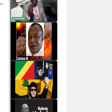
Samba à Paris
**
watch video
Poaty Pangou La
Conférence des ethnies
est la seule solution pour
éviter la scission du
Congo B
watch video
Les liaisons dangereuses
du clan Sassou Nguesso
avec le Hezbollah
watch video
Le Général Mokoko est
l'unique légitimité