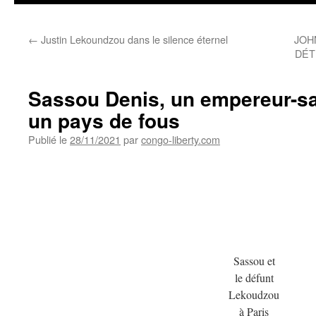
←
Justin Lekoundzou dans le silence éternel
JOH
DÉT
Sassou Denis, un empereur-s
un pays de fous
Publié le
28/11/2021
par
congo-liberty.com
Sassou et
le défunt
Lekoudzou
à Paris