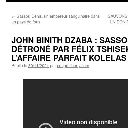
←
Sassou Denis, un empereur-sanguinaire dans
SAUVONS 
un pays de fous
UN DON 
JOHN BINITH DZABA : SASSO
DÉTRONÉ PAR FÉLIX TSHISE
L’AFFAIRE PARFAIT KOLELAS
Publié le
30/11/2021
par
congo-liberty.com