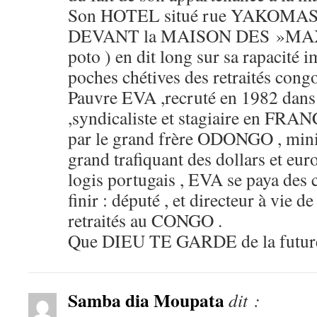
Son HOTEL situé rue YAKOMA
DEVANT la MAISON DES »MAX
poto ) en dit long sur sa rapacité 
poches chétives des retraités con
Pauvre EVA ,recruté en 1982 dans 
,syndicaliste et stagiaire en FR
par le grand frère ODONGO , minist
grand trafiquant des dollars et euro
logis portugais , EVA se paya des 
finir : député , et directeur à vie d
retraités au CONGO .
Que DIEU TE GARDE de la future 
Samba dia Moupata
dit :