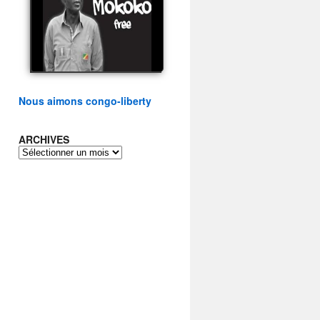
présidentielle du peuple
congolais
watch video
Nous aimons congo-liberty
ARCHIVES
ARCHIVES