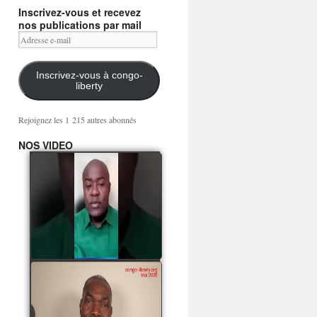
Inscrivez-vous et recevez
nos publications par mail
Adresse
e-
mail
Inscrivez-vous à congo-
liberty
Rejoignez les 1 215 autres abonnés
NOS VIDEO
Mingwa BIANGO : Ni
les mercenaires russes,
ni la garde présidentielle
ne mourront pour
Sassou Denis
watch video
POATY PANGOU
parle de la coquille vide
Collinet Makosso, des