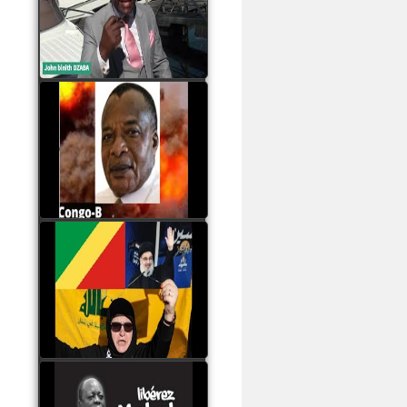
Samba à Paris
watch video
Poaty Pangou La
Conférence des ethnies
est la seule solution pour
éviter la scission du
Congo B
watch video
Les liaisons dangereuses
du clan Sassou Nguesso
avec le Hezbollah
watch video
Le Général Mokoko est
l'unique légitimité