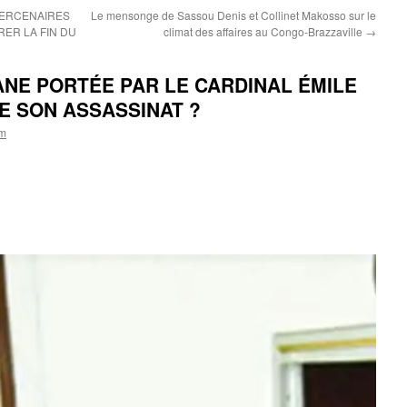
MERCENAIRES
Le mensonge de Sassou Denis et Collinet Makosso sur le
ER LA FIN DU
climat des affaires au Congo-Brazzaville
→
ANE PORTÉE PAR LE CARDINAL ÉMILE
E SON ASSASSINAT ?
om