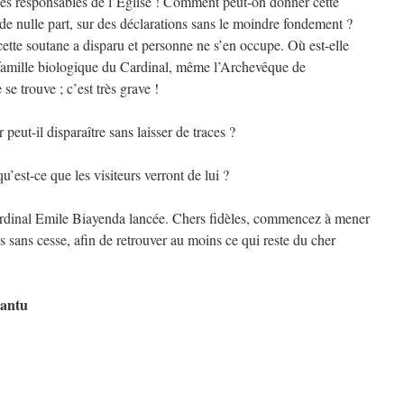
 des responsables de l’Eglise ! Comment peut-on donner cette
de nulle part, sur des déclarations sans le moindre fondement ?
cette soutane a disparu et personne ne s’en occupe. Où est-elle
 famille biologique du Cardinal, même l’Archevêque de
se trouve ; c’est très grave !
eut-il disparaître sans laisser de traces ?
’est-ce que les visiteurs verront de lui ?
ardinal Emile Biayenda lancée. Chers fidèles, commencez à mener
s sans cesse, afin de retrouver au moins ce qui reste du cher
Santu
bito