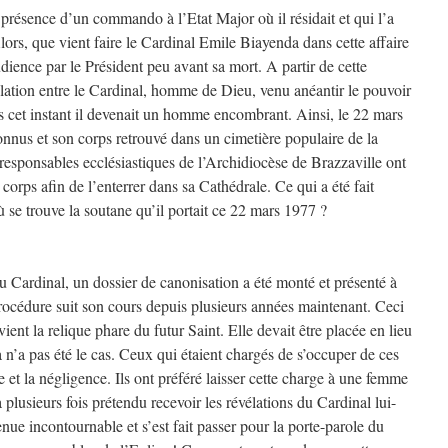
 présence d’un commando à l’Etat Major où il résidait et qui l’a
ors, que vient faire le Cardinal Emile Biayenda dans cette affaire
udience par le Président peu avant sa mort. A partir de cette
relation entre le Cardinal, homme de Dieu, venu anéantir le pouvoir
s cet instant il devenait un homme encombrant. Ainsi, le 22 mars
connus et son corps retrouvé dans un cimetière populaire de la
responsables ecclésiastiques de l’Archidiocèse de Brazzaville ont
corps afin de l’enterrer dans sa Cathédrale. Ce qui a été fait
 se trouve la soutane qu’il portait ce 22 mars 1977 ?
u Cardinal, un dossier de canonisation a été monté et présenté à
océdure suit son cours depuis plusieurs années maintenant. Ceci
ent la relique phare du futur Saint. Elle devait être placée en lieu
a n’a pas été le cas. Ceux qui étaient chargés de s’occuper de ces
e et la négligence. Ils ont préféré laisser cette charge à une femme
lusieurs fois prétendu recevoir les révélations du Cardinal lui-
nue incontournable et s’est fait passer pour la porte-parole du