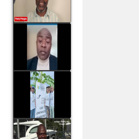
assassinats des jeunes
par Serge OBOA
watch video
Sassou Nguesso est
revenu au pouvoir par
les armes, il ne quittera
le pouvoir que par la
force
watch video
watch video
John Binith Dzaba
s'exprime sur le voyage
de Rodrigue Malanda