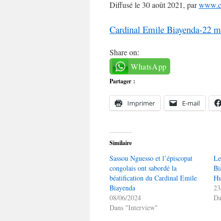
Diffusé le 30 août 2021, par
www.co
Cardinal Emile Biayenda-22 mar
Share on:
WhatsApp
Partager :
Imprimer
E-mail
Similaire
Sassou Nguesso et l’épiscopat
Le
congolais ont sabordé la
Bi
béatification du Cardinal Emile
H
Biayenda
23
08/06/2024
Da
Dans "Interview"