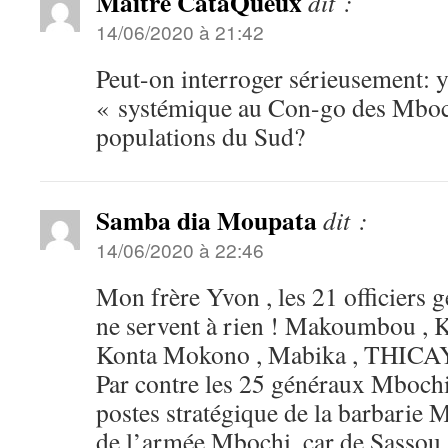
Maître CataQueux
dit :
14/06/2020 à 21:42
Peut-on interroger sérieusement: y’
« systémique au Con-go des Mboch
populations du Sud?
Samba dia Moupata
dit :
14/06/2020 à 22:46
Mon frère Yvon , les 21 officiers
ne servent à rien ! Makoumbou , K
Konta Mokono , Mabika , THICAYA 
Par contre les 25 généraux Mbochi
postes stratégique de la barbarie M
de l’armée Mbochi ,car de Sassou