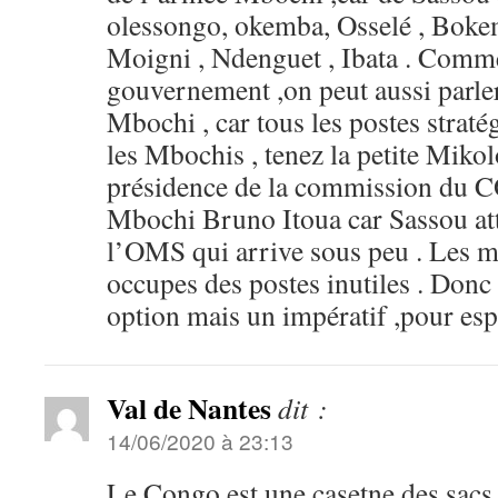
olessongo, okemba, Osselé , Boke
Moigni , Ndenguet , Ibata . Comme
gouvernement ,on peut aussi parl
Mbochi , car tous les postes strat
les Mbochis , tenez la petite Mikolo
présidence de la commission du C
Mbochi Bruno Itoua car Sassou att
l’OMS qui arrive sous peu . Les m
occupes des postes inutiles . Donc 
option mais un impératif ,pour esp
Val de Nantes
dit :
14/06/2020 à 23:13
Le Congo est une casetne des sac