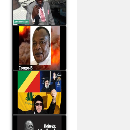
Samba à Paris
watch video
Poaty Pangou La
Conférence des ethnies
est la seule solution pour
éviter la scission du
Congo B
watch video
Les liaisons dangereuses
du clan Sassou Nguesso
avec le Hezbollah
watch video
Le Général Mokoko est
l'unique légitimité