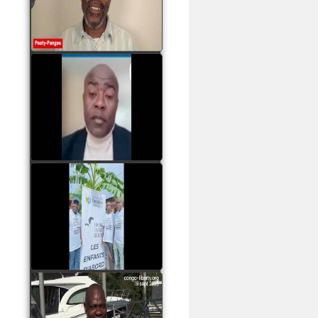
assassinats des jeunes
par Serge OBOA
watch video
Sassou Nguesso est
revenu au pouvoir par
les armes, il ne quittera
le pouvoir que par la
force
watch video
watch video
John Binith Dzaba
s'exprime sur le voyage
de Rodrigue Malanda