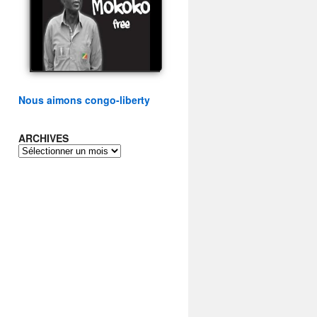
présidentielle du peuple
congolais
watch video
Nous aimons congo-liberty
ARCHIVES
ARCHIVES