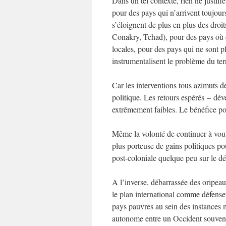
Dans un tel contexte, rien ne justif
pour des pays qui n’arrivent toujo
s’éloignent de plus en plus des dro
Conakry, Tchad), pour des pays où ce
locales, pour des pays qui ne sont p
instrumentalisent le problème du ter
Car les interventions tous azimuts 
politique. Les retours espérés – dév
extrêmement faibles. Le bénéfice pol
Même la volonté de continuer à voul
plus porteuse de gains politiques po
post-coloniale quelque peu sur le dé
A l’inverse, débarrassée des oripea
le plan international comme défenseu
pays pauvres au sein des instances m
autonome entre un Occident souvent