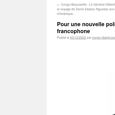
←
Congo-Brazzaville : Le Général Gilber
le voyage de Denis Sassou Nguesso aux 
d’Amérique.
Pour une nouvelle poli
francophone
Publié le
03/12/2022
par
congo-liberty.c