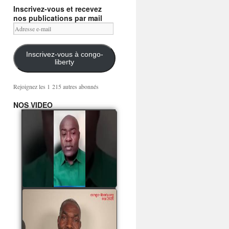
Inscrivez-vous et recevez
nos publications par mail
Adresse
e-
mail
Inscrivez-vous à congo-
liberty
Rejoignez les 1 215 autres abonnés
NOS VIDEO
Mingwa BIANGO : Ni
les mercenaires russes,
ni la garde présidentielle
ne mourront pour
Sassou Denis
watch video
POATY PANGOU
parle de la coquille vide
Collinet Makosso, des