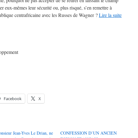
é, pourquoi ne pas accepter de se retirer en laissant le champ
rer eux-mêmes leur sécurité ou, plus risqué, s’en remettre à
blique centrafricaine avec les Russes de Wagner ?
Lire la suite
loppement
Facebook
X
nsieur Jean-Yves Le Drian, ne
CONFESSION D’UN ANCIEN