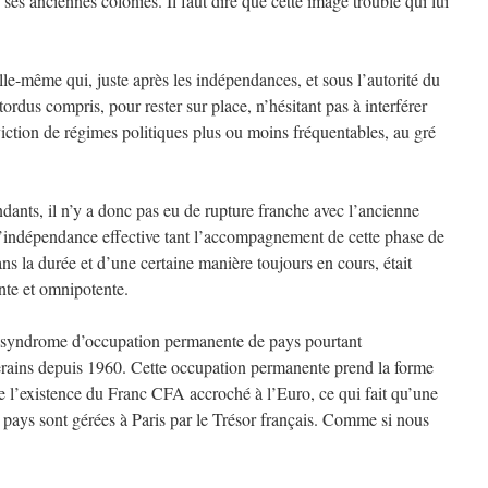
 ses anciennes colonies. Il faut dire que cette image trouble qui lui
lle-même qui, juste après les indépendances, et sous l’autorité du
tordus compris, pour rester sur place, n’hésitant pas à interférer
iction de régimes politiques plus ou moins fréquentables, au gré
ants, il n’y a donc pas eu de rupture franche avec l’ancienne
 d’indépendance effective tant l’accompagnement de cette phase de
ns la durée et d’une certaine manière toujours en cours, était
nte et omnipotente.
 syndrome d’occupation permanente de pays pourtant
erains depuis 1960. Cette occupation permanente prend la forme
de l’existence du Franc CFA accroché à l’Euro, ce qui fait qu’une
 pays sont gérées à Paris par le Trésor français. Comme si nous
.