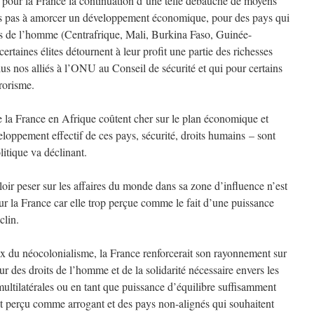
ie pour la France la continuation d’une telle débauche de moyens
urs pas à amorcer un développement économique, pour des pays qui
its de l’homme (Centrafrique, Mali, Burkina Faso, Guinée-
rtaines élites détournent à leur profit une partie des richesses
lus nos alliés à l’ONU au Conseil de sécurité et qui pour certains
rorisme.
de la France en Afrique coûtent cher sur le plan économique et
eloppement effectif de ces pays, sécurité, droits humains – sont
itique va déclinant.
oir peser sur les affaires du monde dans sa zone d’influence n’est
ur la France car elle trop perçue comme le fait d’une puissance
clin.
ux du néocolonialisme, la France renforcerait son rayonnement sur
r des droits de l’homme et de la solidarité nécessaire envers les
ultilatérales ou en tant que puissance d’équilibre suffisamment
 perçu comme arrogant et des pays non-alignés qui souhaitent