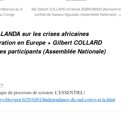
onférence du 9
Me Gilbert COLLARD et Hervé ZEBROWSKI décrivent le
s au Congo
portrait de Sassou-Nguesso (Assemblée Nationale)
→
LANDA sur les crises africaines
ration en Europe + Gilbert COLLARD
es participants (Assemblée Nationale)
C!
gique du processus de scission: L’ESSENTIEL!
go.blogspot.fr/2016/01/lindependance-du-sud-congo-et-la.html