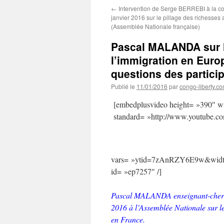
←
Intervention de Serge BERREBI à la c
janvier 2016 sur le pillage des richesse
(Assemblée Nationale française)
Pascal MALANDA sur l
l’immigration en Eur
questions des partici
Publié le
11/01/2016
par
congo-liberty.c
[embedplusvideo height= »390″ wi
standard= »http://www.youtube
vars= »ytid=7zAnRZY6E9w&width
id= »ep7257″ /]
Pascal MALANDA enseignant-cherche
2016 à l’Assemblée Nationale sur l
en France.