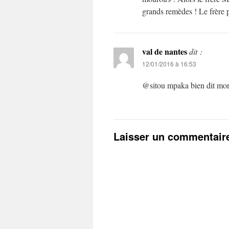
grands remèdes ! Le frère p
val de nantes
dit :
12/01/2016 à 16:53
@sitou mpaka bien dit mon
Laisser un commentair