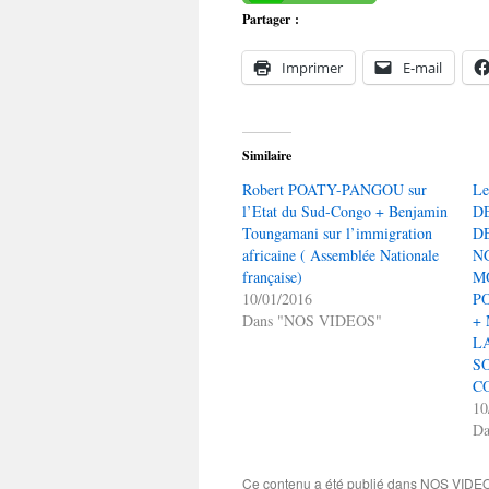
Partager :
Imprimer
E-mail
Similaire
Robert POATY-PANGOU sur
L
l’Etat du Sud-Congo + Benjamin
D
Toungamani sur l’immigration
D
africaine ( Assemblée Nationale
N
française)
M
10/01/2016
P
Dans "NOS VIDEOS"
+
L
S
C
10
D
Ce contenu a été publié dans
NOS VIDE