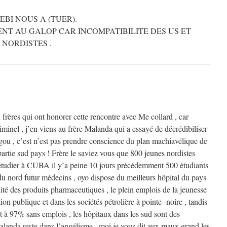
BI NOUS A (TUER).
IENT AU GALOP CAR INCOMPATIBILITE DES US ET
NORDISTES .
frères qui ont honorer cette rencontre avec Me collard , car
criminel , j’en viens au frère Malanda qui a essayé de décrédibiliser
gou , c’est n’est pas prendre conscience du plan machiavélique de
partie sud pays ! Frère le saviez vous que 800 jeunes nordistes
 étudier à CUBA il y’a peine 10 jours précédemment 500 étudiants
u nord futur médecins , oyo dispose du meilleurs hôpital du pays
té des produits pharmaceutiques , le plein emplois de la jeunesse
ion publique et dans les sociétés pétrolière à pointe -noire , tandis
st à 97% sans emplois , les hôpitaux dans les sud sont des
alanda reste dans l’angélisme , moi je vous dit aux maux grand les