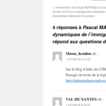
←
Intervention de Serge BERREBI à la c
janvier 2016 sur le pillage des richesse
(Assemblée Nationale française)
4 réponses à
Pascal MA
dynamiques de l’immig
répond aux questions d
Mussu_Kouilou
dit :
11/01/2016 à 17:23
Sur le blog d’infos du CIS
Passage en revue de la lo
http://independancesudcon
VAL DE NANTES
dit :
11/01/2016 à 20:27