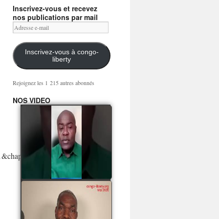
Inscrivez-vous et recevez
nos publications par mail
Adresse
e-
mail
Inscrivez-vous à congo-
liberty
Rejoignez les 1 215 autres abonnés
NOS VIDEO
Mingwa BIANGO : Ni
les mercenaires russes,
ni la garde présidentielle
ne mourront pour
Sassou Denis
&chapters=&notes= »
watch video
POATY PANGOU
parle de la coquille vide
Collinet Makosso, des