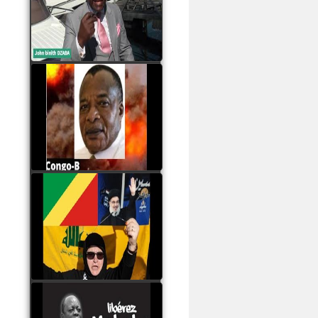
Samba à Paris
watch video
Poaty Pangou La
Conférence des ethnies
est la seule solution pour
éviter la scission du
Congo B
watch video
Les liaisons dangereuses
du clan Sassou Nguesso
avec le Hezbollah
watch video
Le Général Mokoko est
l'unique légitimité