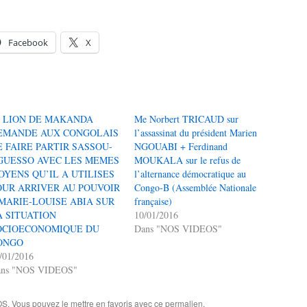
Facebook
X
e LION DE MAKANDA
Me Norbert TRICAUD sur
EMANDE AUX CONGOLAIS
l’assassinat du président Marien
E FAIRE PARTIR SASSOU-
NGOUABI + Ferdinand
GUESSO AVEC LES MEMES
MOUKALA sur le refus de
OYENS QU’IL A UTILISES
l’alternance démocratique au
OUR ARRIVER AU POUVOIR
Congo-B (Assemblée Nationale
 MARIE-LOUISE ABIA SUR
française)
A SITUATION
10/01/2016
OCIOECONOMIQUE DU
Dans "NOS VIDEOS"
ONGO
/01/2016
ans "NOS VIDEOS"
OS
. Vous pouvez le mettre en favoris avec
ce permalien
.