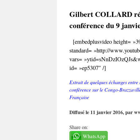
Gilbert COLLARD répo
conférence du 9 janvi
[embedplusvideo height= »39
standard= »http://www.yout
vars= »ytid=sNnDzIOzQJs&w
id= »ep5307″ /]
Extrait de quelques échanges entre
conférence sur le Congo-Brazzaville
Française
Diffusé le 11 janvier 2016, par w
Share on:
WhatsApp