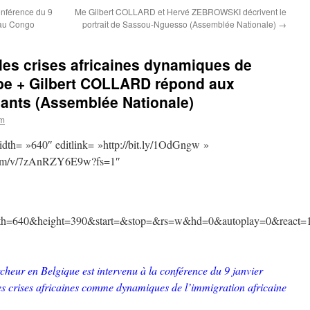
onférence du 9
Me Gilbert COLLARD et Hervé ZEBROWSKI décrivent le
s au Congo
portrait de Sassou-Nguesso (Assemblée Nationale)
→
es crises africaines dynamiques de
ope + Gilbert COLLARD répond aux
pants (Assemblée Nationale)
om
dth= »640″ editlink= »http://bit.ly/1OdGngw »
.com/v/7zAnRZY6E9w?fs=1″
=640&height=390&start=&stop=&rs=w&hd=0&autoplay=0&react=1
ur en Belgique est intervenu à la conférence du 9 janvier
es crises africaines comme dynamiques de l’immigration africaine