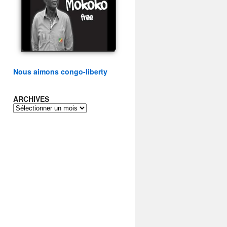
présidentielle du peuple
congolais
watch video
Nous aimons congo-liberty
ARCHIVES
ARCHIVES