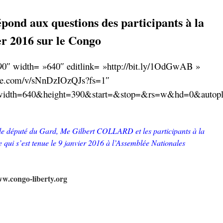
nd aux questions des participants à la
er 2016 sur le Congo
0″ width= »640″ editlink= »http://bit.ly/1OdGwAB »
ube.com/v/sNnDzIOzQJs?fs=1″
idth=640&height=390&start=&stop=&rs=w&hd=0&autopl
 le député du Gard, Me Gilbert COLLARD et les participants à la
 qui s’est tenue le 9 janvier 2016 à l’Assemblée Nationales
ww.congo-liberty.org