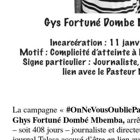
#OnNeVousOubliePas
La campagne «
Ghys Fortuné Dombé Mbemba,
arrê
– soit 408 jours – journaliste et direct
journal Talasa accusé d’être en lien a