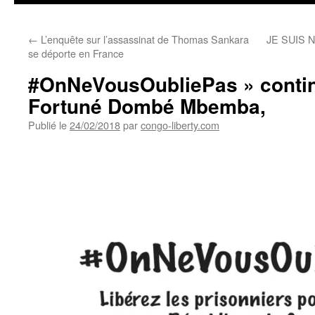
←
L’enquête sur l’assassinat de Thomas Sankara
JE SUIS 
se déporte en France
#OnNeVousOubliePas » conti
Fortuné Dombé Mbemba,
Publié le
24/02/2018
par
congo-liberty.com