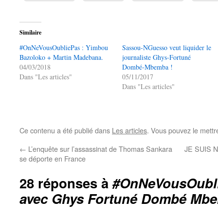
Similaire
#OnNeVousOubliePas : Yimbou
Sassou-NGuesso veut liquider le
Bazoloko + Martin Madebana.
journaliste Ghys-Fortuné
04/03/2018
Dombé-Mbemba !
Dans "Les articles"
05/11/2017
Dans "Les articles"
Ce contenu a été publié dans
Les articles
. Vous pouvez le mettr
←
L’enquête sur l’assassinat de Thomas Sankara
JE SUIS 
se déporte en France
28 réponses à
#OnNeVousOubli
avec Ghys Fortuné Dombé Mb