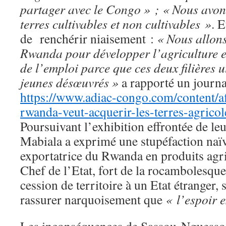
partager avec le Congo » ;
« Nous avons
terres cultivables et non cultivables »
. 
de renchérir niaisement :
« Nous allons
Rwanda pour développer l’agriculture et 
de l’emploi parce que ces deux filières ut
jeunes désœuvrés »
a rapporté un journa
https://www.adiac-congo.com/content/aff
rwanda-veut-acquerir-les-terres-agric
Poursuivant l’exhibition effrontée de le
Mabiala a exprimé une stupéfaction naïv
exportatrice du Rwanda en produits agri
Chef de l’Etat, fort de la rocambolesq
cession de territoire à un Etat étranger, 
rassurer narquoisement que
«
l’espoir 