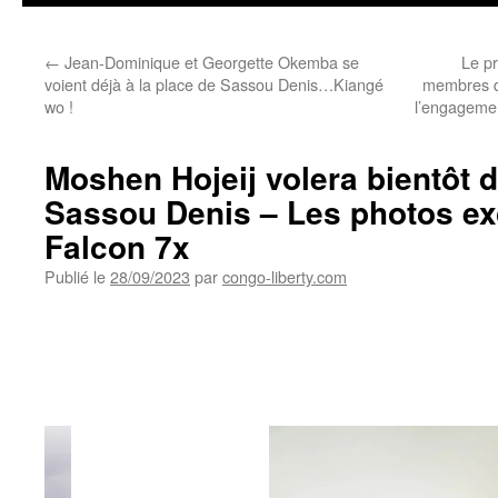
←
Jean-Dominique et Georgette Okemba se
Le p
voient déjà à la place de Sassou Denis…Kiangé
membres du
wo !
l’engagemen
Moshen Hojeij volera bientôt d
Sassou Denis – Les photos ex
Falcon 7x
Publié le
28/09/2023
par
congo-liberty.com