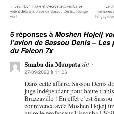
←
Jean-Dominique et Georgette Okemba se
Le p
voient déjà à la place de Sassou Denis…Kiangé
membres du
wo !
l’engagemen
5 réponses à
Moshen Hojeij vol
l’avion de Sassou Denis – Les 
du Falcon 7x
Samba dia Moupata
dit :
27/09/2023 à 11:06
Dans cette affaire, Sassou Denis d
juge indépendant pour haute trahi
Brazzaville ! En effet c’est Sassou
connivence avec Moshen Hojeij in
nuire le professeur Lissouba ! Voi