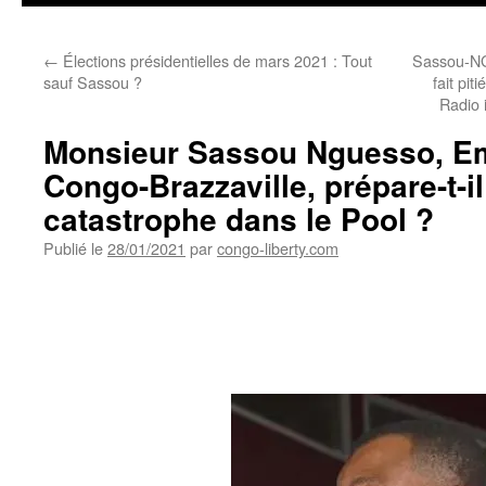
←
Élections présidentielles de mars 2021 : Tout
Sassou-NG
sauf Sassou ?
fait pi
Radio 
Monsieur Sassou Nguesso, E
Congo-Brazzaville, prépare-t-i
catastrophe dans le Pool ?
Publié le
28/01/2021
par
congo-liberty.com