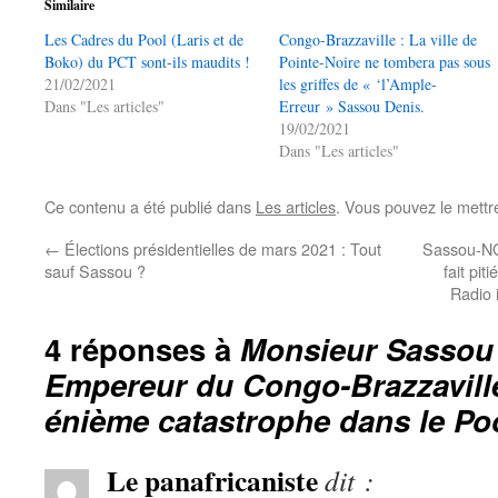
Similaire
Les Cadres du Pool (Laris et de
Congo-Brazzaville : La ville de
Boko) du PCT sont-ils maudits !
Pointe-Noire ne tombera pas sous
21/02/2021
les griffes de « ‘l’Ample-
Dans "Les articles"
Erreur » Sassou Denis.
19/02/2021
Dans "Les articles"
Ce contenu a été publié dans
Les articles
. Vous pouvez le mettr
←
Élections présidentielles de mars 2021 : Tout
Sassou-NG
sauf Sassou ?
fait pi
Radio 
4 réponses à
Monsieur Sassou
Empereur du Congo-Brazzaville,
énième catastrophe dans le Po
Le panafricaniste
dit :