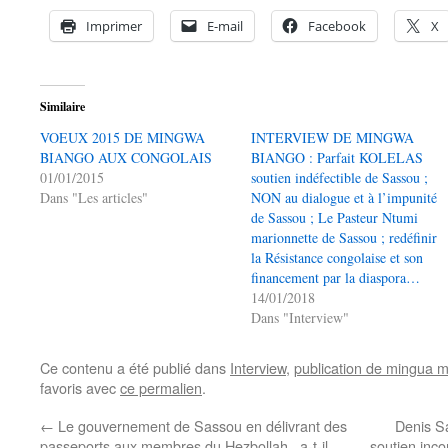
Imprimer
E-mail
Facebook
X
Similaire
VOEUX 2015 DE MINGWA
INTERVIEW DE MINGWA
BIANGO AUX CONGOLAIS
BIANGO : Parfait KOLELAS
01/01/2015
soutien indéfectible de Sassou ;
Dans "Les articles"
NON au dialogue et à l’impunité
de Sassou ; Le Pasteur Ntumi
marionnette de Sassou ; redéfinir
la Résistance congolaise et son
financement par la diaspora…
14/01/2018
Dans "Interview"
Ce contenu a été publié dans
Interview
,
publication de mingua 
favoris avec
ce permalien
.
←
Le gouvernement de Sassou en délivrant des
Denis S
passeports aux membres du Hezbollah , a-t-il
soutien inco