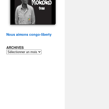
présidentielle du peuple
congolais
watch video
Nous aimons congo-liberty
ARCHIVES
ARCHIVES