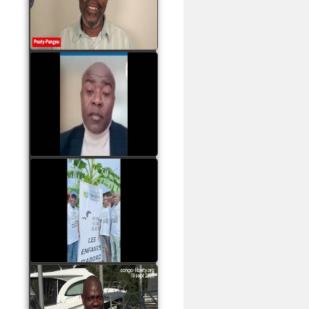
assassinats des jeunes
par Serge OBOA
watch video
Sassou Nguesso est
revenu au pouvoir par
les armes, il ne quittera
le pouvoir que par la
force
watch video
watch video
John Binith Dzaba
s'exprime sur le voyage
de Rodrigue Malanda