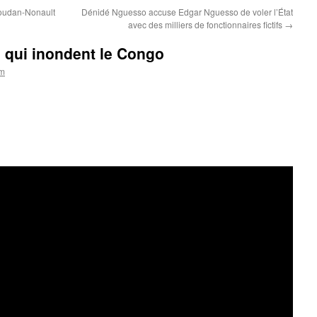
Soudan-Nonault
Dénidé Nguesso accuse Edgar Nguesso de voler l’État
avec des milliers de fonctionnaires fictifs
→
s qui inondent le Congo
om