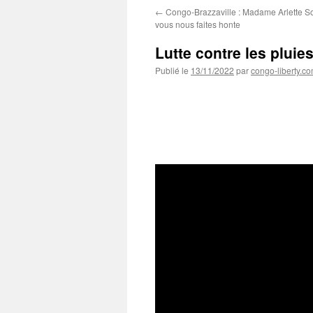
←
Congo-Brazzaville : Madame Arlette 
vous nous faites honte
Lutte contre les pluie
Publié le
13/11/2022
par
congo-liberty.c