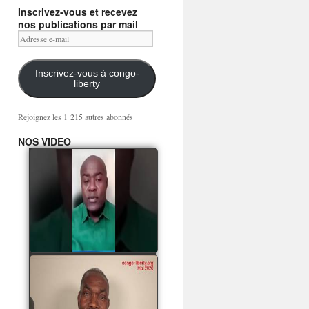
Inscrivez-vous et recevez
nos publications par mail
Adresse
e-
mail
Inscrivez-vous à congo-
liberty
Rejoignez les 1 215 autres abonnés
NOS VIDEO
Mingwa BIANGO : Ni
les mercenaires russes,
ni la garde présidentielle
ne mourront pour
Sassou Denis
watch video
POATY PANGOU
parle de la coquille vide
Collinet Makosso, des