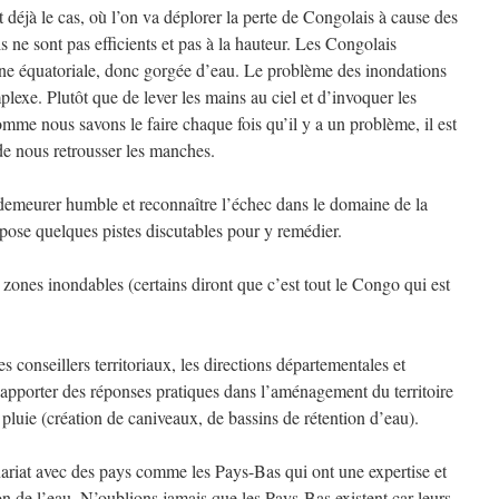
st déjà le cas, où l’on va déplorer la perte de Congolais à cause des
ls ne sont pas efficients et pas à la hauteur. Les Congolais
e équatoriale, donc gorgée d’eau. Le problème des inondations
exe. Plutôt que de lever les mains au ciel et d’invoquer les
omme nous savons le faire chaque fois qu’il y a un problème, il est
 de nous retrousser les manches.
t demeurer humble et reconnaître l’échec dans le domaine de la
ropose quelques pistes discutables pour y remédier.
 zones inondables (certains diront que c’est tout le Congo qui est
les conseillers territoriaux, les directions départementales et
 apporter des réponses pratiques dans l’aménagement du territoire
pluie (création de caniveaux, de bassins de rétention d’eau).
ariat avec des pays comme les Pays-Bas qui ont une expertise et
on de l’eau. N’oublions jamais que les Pays-Bas existent car leurs