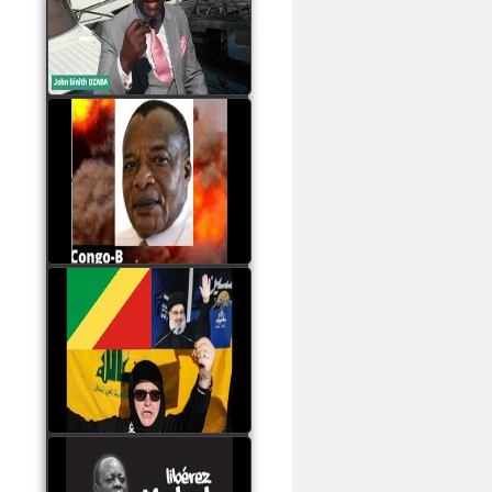
Samba à Paris
watch video
Poaty Pangou La
Conférence des ethnies
est la seule solution pour
éviter la scission du
Congo B
watch video
Les liaisons dangereuses
du clan Sassou Nguesso
avec le Hezbollah
watch video
Le Général Mokoko est
l'unique légitimité