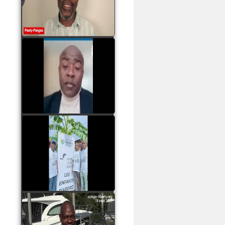
assassinats des jeunes
par Serge OBOA
watch video
Sassou Nguesso est
revenu au pouvoir par
les armes, il ne quittera
le pouvoir que par la
force
watch video
watch video
John Binith Dzaba
s'exprime sur le voyage
de Rodrigue Malanda