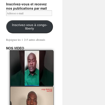
Inscrivez-vous et recevez
nos publications par mail
Adresse
e-
mail
Inscrivez-vous à congo-
liberty
Rejoignez les 1 215 autres abonnés
NOS VIDEO
Mingwa BIANGO : Ni
les mercenaires russes,
ni la garde présidentielle
ne mourront pour
Sassou Denis
watch video
POATY PANGOU
parle de la coquille vide
Collinet Makosso, des