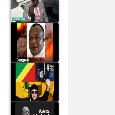
Samba à Paris
watch video
Poaty Pangou La
Conférence des ethnies
est la seule solution pour
éviter la scission du
Congo B
watch video
Les liaisons dangereuses
du clan Sassou Nguesso
avec le Hezbollah
watch video
Le Général Mokoko est
l'unique légitimité