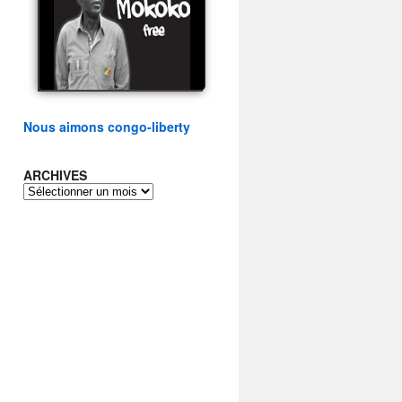
présidentielle du peuple
congolais
watch video
Nous aimons congo-liberty
ARCHIVES
ARCHIVES