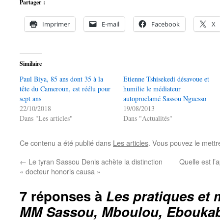
Partager :
Imprimer
E-mail
Facebook
X
Similaire
Paul Biya, 85 ans dont 35 à la
Etienne Tshisekedi désavoue et
tête du Cameroun, est réélu pour
humilie le médiateur
sept ans
autoproclamé Sassou Nguesso
22/10/2018
19/08/2013
Dans "Les articles"
Dans "Actualités"
Ce contenu a été publié dans
Les articles
. Vous pouvez le mettr
←
Le tyran Sassou Denis achète la distinction
Quelle est l
« docteur honoris causa »
7 réponses à
Les pratiques et
MM Sassou, Mboulou, Eboukab