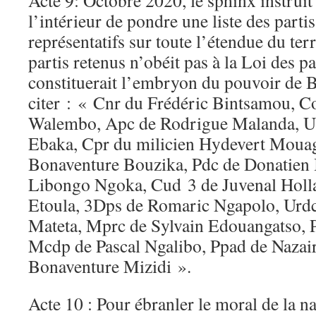
Acte 9: Octobre 2020, le sphinx instruit
l’intérieur de pondre une liste des partis
représentatifs sur toute l’étendue du ter
partis retenus n’obéit pas à la Loi des pa
constituerait l’embryon du pouvoir de B
citer : « Cnr du Frédéric Bintsamou, 
Walembo, Apc de Rodrigue Malanda, Uf
Ebaka, Cpr du milicien Hydevert Moua
Bonaventure Bouzika, Pdc de Donatien I
Libongo Ngoka, Cud 3 de Juvenal Holl
Etoula, 3Dps de Romaric Ngapolo, Ur
Mateta, Mprc de Sylvain Edouangatso, P
Mcdp de Pascal Ngalibo, Ppad de Nazai
Bonaventure Mizidi ».
Acte 10 : Pour ébranler le moral de la n