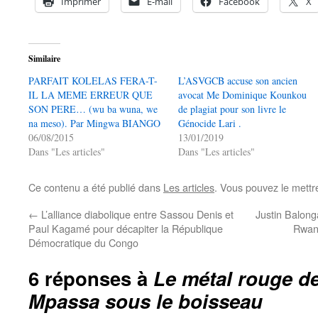
Imprimer
E-mail
Facebook
X
Similaire
PARFAIT KOLELAS FERA-T-
L’ASVGCB accuse son ancien
IL LA MEME ERREUR QUE
avocat Me Dominique Kounkou
SON PERE… (wu ba wuna, we
de plagiat pour son livre le
na meso). Par Mingwa BIANGO
Génocide Lari .
06/08/2015
13/01/2019
Dans "Les articles"
Dans "Les articles"
Ce contenu a été publié dans
Les articles
. Vous pouvez le mettr
←
L’alliance diabolique entre Sassou Denis et
Justin Balonga
Paul Kagamé pour décapiter la République
Rwan
Démocratique du Congo
6 réponses à
Le métal rouge de
Mpassa sous le boisseau