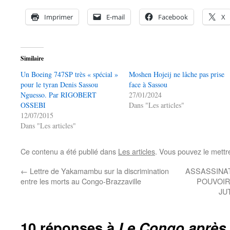
Imprimer
E-mail
Facebook
X
Similaire
Un Boeing 747SP très « spécial »
Moshen Hojeij ne lâche pas prise
pour le tyran Denis Sassou
face à Sassou
Nguesso. Par RIGOBERT
27/01/2024
OSSEBI
Dans "Les articles"
12/07/2015
Dans "Les articles"
Ce contenu a été publié dans
Les articles
. Vous pouvez le mettr
←
Lettre de Yakamambu sur la discrimination
ASSASSINAT
entre les morts au Congo-Brazzaville
POUVOIR
JU
10 réponses à
Le Congo après 