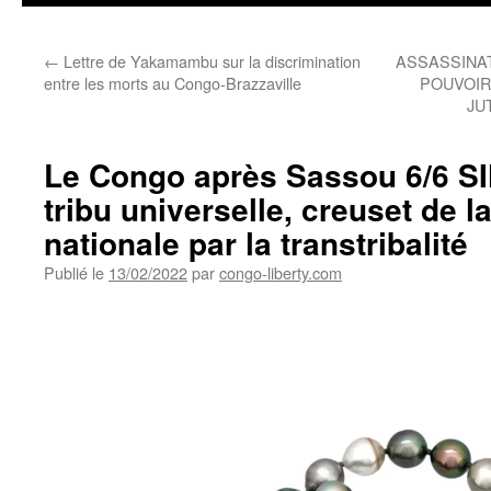
←
Lettre de Yakamambu sur la discrimination
ASSASSINAT
entre les morts au Congo-Brazzaville
POUVOIR
JU
Le Congo après Sassou 6/6 S
tribu universelle, creuset de l
nationale par la transtribalité
Publié le
13/02/2022
par
congo-liberty.com