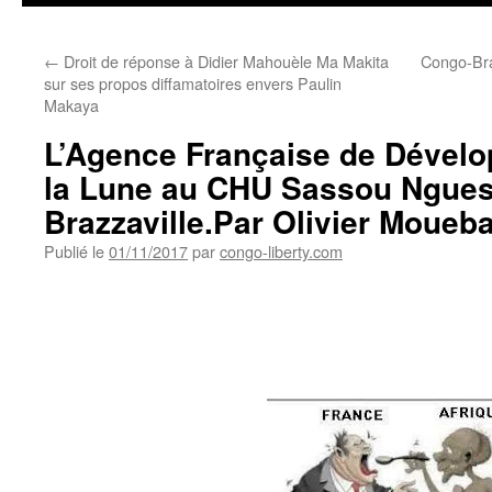
←
Droit de réponse à Didier Mahouèle Ma Makita
Congo-Braz
sur ses propos diffamatoires envers Paulin
Makaya
L’Agence Française de Dével
la Lune au CHU Sassou Ngue
Brazzaville.Par Olivier Moueb
Publié le
01/11/2017
par
congo-liberty.com