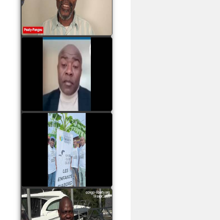
assassinats des jeunes
par Serge OBOA
watch video
Sassou Nguesso est
revenu au pouvoir par
les armes, il ne quittera
le pouvoir que par la
force
watch video
watch video
John Binith Dzaba
s'exprime sur le voyage
de Rodrigue Malanda