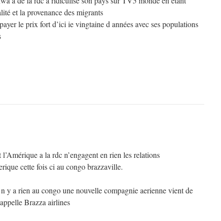
wa a de la rdc à ridiculise son pays sur TV5 monde en étant
alité et la provenance des migrants
payer le prix fort d’ici ie vingtaine d années avec ses populations
s
ant l’Amérique a la rdc n’engagent en rien les relations
ique cette fois ci au congo brazzaville.
il n y a rien au congo une nouvelle compagnie aerienne vient de
’appelle Brazza airlines