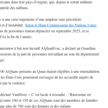
ricains dans leur pays d’origine, qui, depuis le retrait militaire
ntrôle des talibans.
e à une crise migratoire d’une ampleur sans précédent,
et d’instabilité.
Selon le Haut-Commissariat des Nations Unies
ons de personnes étaient déplacées en septembre 2025, et ce
’ici la fin de l’année.
anisation à but non lucratif AfghanEvac, a déclaré au Guardian
scussions de la part de personnes travaillant au sein du département
age.
0 Afghans présents au Qatar étaient éligibles à une réinstallation
 les États-Unis pourraient envisager de les accueillir auprès de
 par la violence.
 a déclaré VanDiver. « C’est facile à résoudre : “Bienvenue en
u’entre 100 et 150 de ces Afghans sont des membres de familles
s que plus de 700 sont des femmes et des enfants.