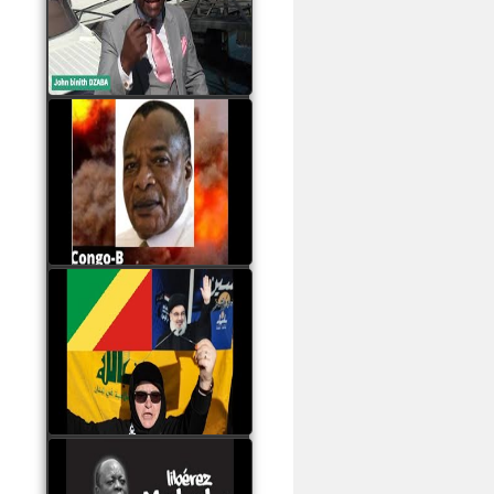
Samba à Paris
watch video
Poaty Pangou La
Conférence des ethnies
est la seule solution pour
éviter la scission du
Congo B
watch video
Les liaisons dangereuses
du clan Sassou Nguesso
avec le Hezbollah
watch video
Le Général Mokoko est
l'unique légitimité