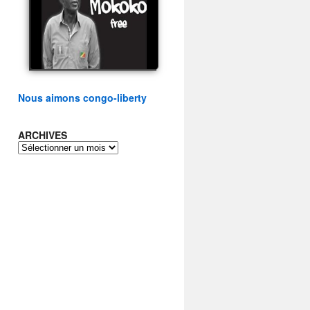
présidentielle du peuple
congolais
watch video
Nous aimons congo-liberty
ARCHIVES
ARCHIVES