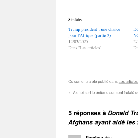
Similaire
Trump président : une chance
D
pour l’Afrique (partie 2)
NG
12/03/2025
27
Dans "Les articles"
Da
Ce contenu a été publié dans
Les articles
←
A quoi sert le énième serment frelaté 
5 réponses à
Donald Tr
Afghans ayant aidé les 
Pambou
dit :