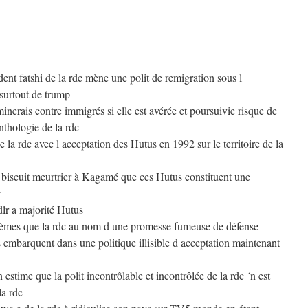
ent fatshi de la rdc mène une polit de remigration sous l
 surtout de trump
inerais contre immigrés si elle est avérée et poursuivie risque de
nthologie de la rdc
 de la rdc avec l acceptation des Hutus en 1992 sur le territoire de la
u biscuit meurtrier à Kagamé que ces Hutus constituent une
r
dlr a majorité Hutus
blèmes que la rdc au nom d une promesse fumeuse de défense
embarquent dans une politique illisible d acceptation maintenant
estime que la polit incontrôlable et incontrôlée de la rdc ´n est
la rdc