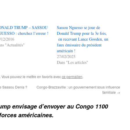
ONALD TRUMP – SASSOU
Sassou Nguesso se joue de
UESSO : cherchez l’erreur !
Donald Trump pour la 3e fois,
/12/2016
en recevant Lance Gooden, un
ns "Actualités"
faux émissaire du président
américain !
27/02/2025
Dans "Les articles"
. Vous pouvez le mettre en favoris avec
ce permalien
.
de Sassou Denis ?
Congo-Brazzaville : un gouvernement sous influence
familiale
→
ump envisage d’envoyer au Congo 1100
forces américaines.