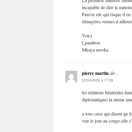
La première ministre Simin
incapable de dire la nation
Pauvre rdc qui risque d en 
étrangères venues d ailleur
Voici
Lpambou
Mkaya mvoka
pierre martin
dit :
22/04/2026 à 17:39
les relations bilatérales li
diplomatiques la meme amer
a tous ceux qui disent qu 
voir le jour au congo.elle s