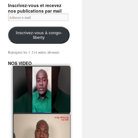
Inscrivez-vous et recevez
nos publications par mail
Adresse
e-
mail
Inscrivez-vous à congo-
liberty
Rejoignez les 1 214 autres abonnés
NOS VIDEO
Mingwa BIANGO : Ni
les mercenaires russes,
ni la garde présidentielle
ne mourront pour
Sassou Denis
watch video
POATY PANGOU
parle de la coquille vide
Collinet Makosso, des