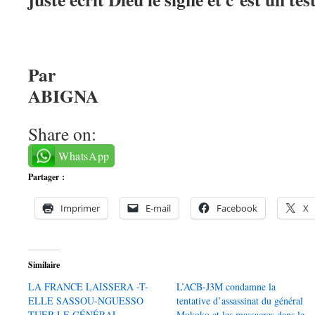
Par Ma
AB
Share on:
WhatsApp
Partager :
Imprimer
E-mail
Facebook
X
Similaire
LA FRANCE LAISSERA -T-
L’ACB-J3M condamne la
ELLE SASSOU-NGUESSO
tentative d’assassinat du général
TUER LE GÉNÉRAL
Mokoko et les massacres dans le