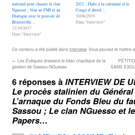
national pour chasser le clan
2021 ; Halte à la calomnie et le
Nguesso ; Non au FMI et au
Congo d’abord…
Dialogue avec le pouvoir de
30/06/2019
Brazzaville…
Dans "Interview"
21/10/2017
Dans "Interview"
Ce contenu a été publié dans
Interview
. Vous pouvez le mettre 
←
Les Évêques dressent le bilan chaotique de la
PÉTITI
gestion de Sassou-NGuesso
SANS EXCL
6 réponses à
INTERVIEW DE U
Le procès stalinien du Général
L’arnaque du Fonds Bleu du fa
Sassou ; Le clan NGuesso et l
Papers…