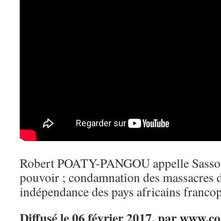
Robert POATY-PANGOU appelle Sassou-
pouvoir ; condamnation des massacres da
indépendance des pays africains fran
Diffusé le 06 février 2017, par www.c