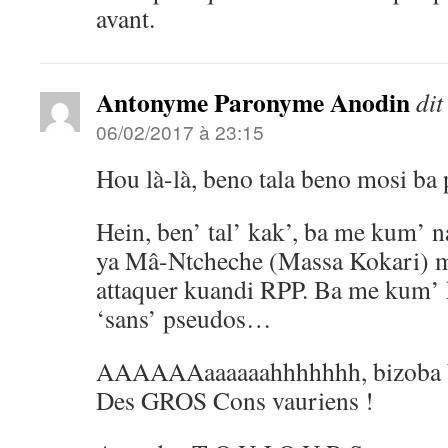
avant.
Antonyme Paronyme Anodin
dit
06/02/2017 à 23:15
Hou là-là, beno tala beno mosi ba 
Hein, ben’ tal’ kak’, ba me kum’ 
ya Mâ-Ntcheche (Massa Kokari) m
attaquer kuandi RPP. Ba me kum’
‘sans’ pseudos…
AAAAAAaaaaaahhhhhhh, bizoba b
Des GROS Cons vauriens !