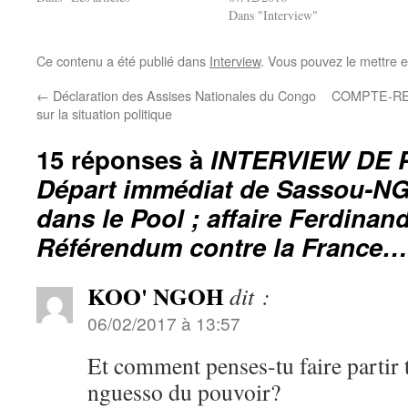
Dans "Interview"
Ce contenu a été publié dans
Interview
. Vous pouvez le mettre 
←
Déclaration des Assises Nationales du Congo
COMPTE-RE
sur la situation politique
15 réponses à
INTERVIEW DE 
Départ immédiat de Sassou-NG
dans le Pool ; affaire Ferdina
Référendum contre la France…
KOO' NGOH
dit :
06/02/2017 à 13:57
Et comment penses-tu faire partir 
nguesso du pouvoir?