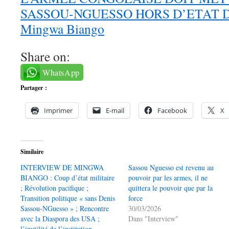
SASSOU-NGUESSO HORS D’ETAT DE
Mingwa Biango
Share on:
WhatsApp
Partager :
Imprimer
E-mail
Facebook
X
Similaire
INTERVIEW DE MINGWA
Sassou Nguesso est revenu au
BIANGO : Coup d’état militaire
pouvoir par les armes, il ne
; Révolution pacifique ;
quittera le pouvoir que par la
Transition politique « sans Denis
force
Sassou-NGuesso » ; Rencontre
30/03/2026
avec la Diaspora des USA ;
Dans "Interview"
l’inutilité de l’institution