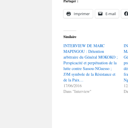
Partager :
Imprimer
E-mail
Similaire
INTERVIEW DE MARC
I
MAPINGOU : Détention
MA
arbitraire du Général MOKOKO ;
Gé
Perspicacité et perpétuation de la
pr
lutte contre Sassou-NGuesso ;
dé
J3M symbole de la Résistance et
fr
de la Paix…
Ng
17/06/2016
12
Dans "Interview"
Da