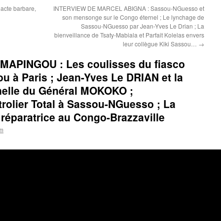
 acte barbare,
INTERVIEW DE MARCEL ABIGNA : Sassou-NGuesso et
son mensonge sur le Congo éternel ; Le lynchage de
Sassou-NGuesso par Jean-Yves Le Drian ; La
bienveillance de Tsaty-Mabiala et Parfait Kolelas envers
leur collègue Kiki Sassou…
→
APINGOU : Les coulisses du fiasco
u à Paris ; Jean-Yves Le DRIAN et la
nnelle du Général MOKOKO ;
trolier Total à Sassou-NGuesso ; La
t réparatrice au Congo-Brazzaville
om