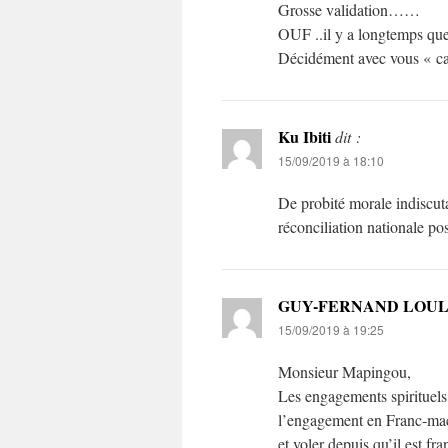
Grosse validation……
OUF ..il y a longtemps q
Décidément avec vous « car
Ku Ibiti
dit :
15/09/2019 à 18:10
De probité morale indiscuta
réconciliation nationale p
GUY-FERNAND LOU
15/09/2019 à 19:25
Monsieur Mapingou,
Les engagements spirituels
l’engagement en Franc-maço
et voler depuis qu’il est f