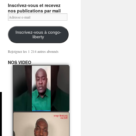
Inscrivez-vous et recevez
nos publications par mail
Adresse
e-
mail
Inscrivez-vous à congo-
liberty
Rejoignez les 1 214 autres abonnés
NOS VIDEO
Mingwa BIANGO : Ni
les mercenaires russes,
ni la garde présidentielle
ne mourront pour
Sassou Denis
watch video
POATY PANGOU
parle de la coquille vide
Collinet Makosso, des