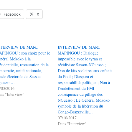
Facebook
X
NTERVIEW DE MARC
INTERVIEW DE MARC
PINGOU : son choix pour le
MAPINGOU : Dialogue
néral Mokoko à la
impossible avec le tyran et
ésidentielle, restauration de la
récidiviste Sassou-NGuesso ;
mocratie, unité nationale,
Don de kits scolaires aux enfants
aude électorale de Sassou-
du Pool ; Diaspora et
uesso …
responsabilité politique ; Non à
/03/2016
l’endettement du FMI
ns "Interview"
conséquence du pillage des
NGuesso ; Le Général Mokoko
symbole de la libération du
Congo-Brazzaville…
07/10/2017
Dans "Interview"