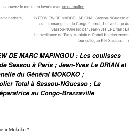
Vous pouvez le mettre en favoris avec
ce permalien
.
 acte barbare,
INTERVIEW DE MARCEL ABIGNA : Sassou-NGuesso et
son mensonge sur le Congo éternel ; Le lynchage de
Sassou-NGuesso par Jean-Yves Le Drian ; La
bienveillance de Tsaty-Mabiala et Parfait Kolelas envers
leur collègue Kiki Sassou…
→
EW DE MARC MAPINGOU : Les coulisses
 de Sassou à Paris ; Jean-Yves Le DRIAN et
ionnelle du Général MOKOKO ;
olier Total à Sassou-NGuesso ; La
 réparatrice au Congo-Brazzaville
sieur Mokoko ?!