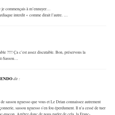
ue je commençais à m’ennuyer…
diaque interdit « comme dirait l’autre. …
ble ?!!! Ça c’est assez discutable. Bon, préservons la
ost-Sassou…
LENDO
dit :
 de sassou nguesso que vous et Le Drian connaissez autrement
nnerie, sassou nguesso s’en fou éperdument. Il n’a cessé de tuer
ranc-maçon. Arrêtez donc de nous parler de cela, la Franc-