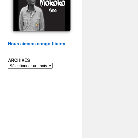
présidentielle du peuple
congolais
watch video
Nous aimons congo-liberty
ARCHIVES
ARCHIVES