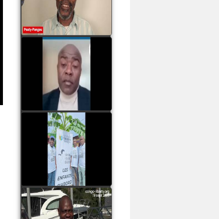
assassinats des jeunes
par Serge OBOA
watch video
Sassou Nguesso est
revenu au pouvoir par
les armes, il ne quittera
le pouvoir que par la
force
watch video
watch video
John Binith Dzaba
s'exprime sur le voyage
de Rodrigue Malanda