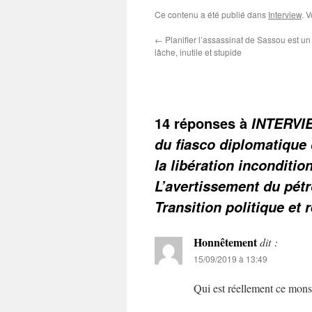
Ce contenu a été publié dans
Interview
. 
←
Planifier l’assassinat de Sassou est un
lâche, inutile et stupide
14 réponses à
INTERVI
du fiasco diplomatique
la libération incondit
L’avertissement du pétr
Transition politique et
Honnêtement
dit :
15/09/2019 à 13:49
Qui est réellement ce mon