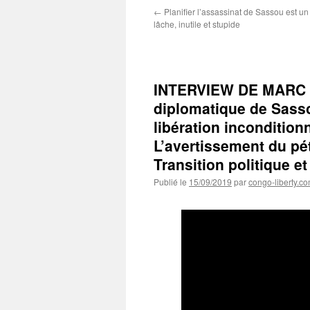
←
Planifier l’assassinat de Sassou est un
lâche, inutile et stupide
INTERVIEW DE MARC M
diplomatique de Sasso
libération inconditio
L’avertissement du pé
Transition politique e
Publié le
15/09/2019
par
congo-liberty.c