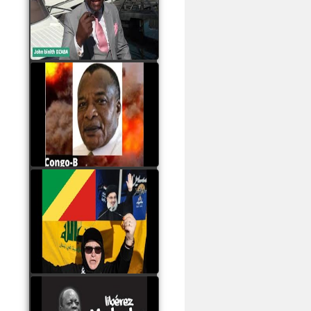
Samba à Paris
watch video
Poaty Pangou La
Conférence des ethnies
est la seule solution pour
éviter la scission du
Congo B
watch video
Les liaisons dangereuses
du clan Sassou Nguesso
avec le Hezbollah
watch video
Le Général Mokoko est
l'unique légitimité