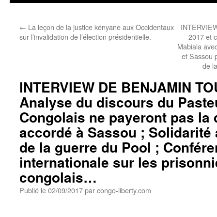
←
La leçon de la justice kényane aux Occidentaux
INTERVIEW
sur l’invalidation de l’élection présidentielle.
2017 et c
Mabiala avec
et Sassou p
de l
INTERVIEW DE BENJAMIN TO
Analyse du discours du Pasteu
Congolais ne payeront pas la 
accordé à Sassou ; Solidarité 
de la guerre du Pool ; Confér
internationale sur les prisonni
congolais…
Publié le
02/09/2017
par
congo-liberty.com