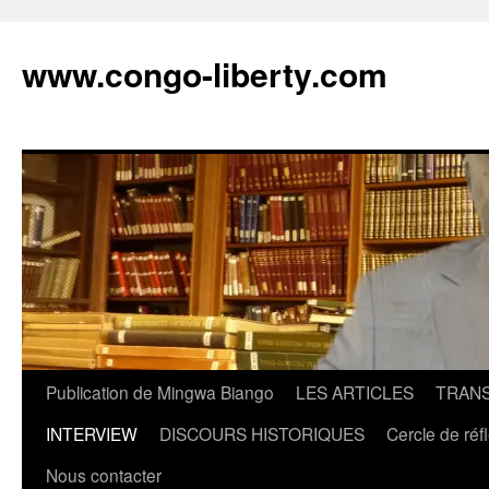
Aller
au
www.congo-liberty.com
contenu
Publication de Mingwa Biango
LES ARTICLES
TRANS
INTERVIEW
DISCOURS HISTORIQUES
Cercle de réf
Nous contacter