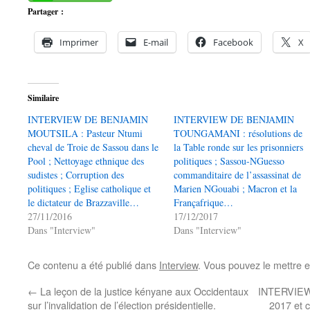
Partager :
Imprimer
E-mail
Facebook
X
Similaire
INTERVIEW DE BENJAMIN
INTERVIEW DE BENJAMIN
MOUTSILA : Pasteur Ntumi
TOUNGAMANI : résolutions de
cheval de Troie de Sassou dans le
la Table ronde sur les prisonniers
Pool ; Nettoyage ethnique des
politiques ; Sassou-NGuesso
sudistes ; Corruption des
commanditaire de l’assassinat de
politiques ; Eglise catholique et
Marien NGouabi ; Macron et la
le dictateur de Brazzaville…
Françafrique…
27/11/2016
17/12/2017
Dans "Interview"
Dans "Interview"
Ce contenu a été publié dans
Interview
. Vous pouvez le mettre 
←
La leçon de la justice kényane aux Occidentaux
INTERVIEW
sur l’invalidation de l’élection présidentielle.
2017 et c