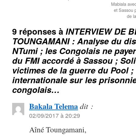
Mabiala avec
et Sassou p
de l
9 réponses à
INTERVIEW DE 
TOUNGAMANI : Analyse du dis
NTumi ; les Congolais ne payer
du FMI accordé à Sassou ; Soli
victimes de la guerre du Pool 
internationale sur les prisonni
congolais…
Bakala Telema
dit :
02/09/2017 à 20:29
Aîné Toungamani,