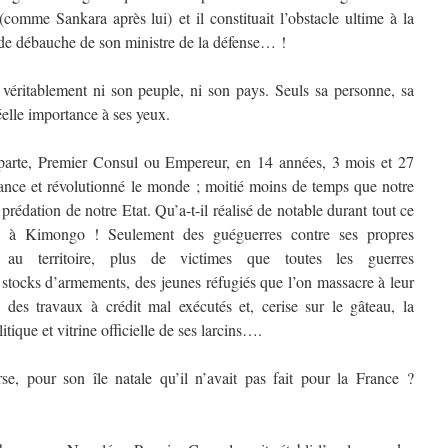
(comme Sankara après lui) et il constituait l’obstacle ultime à la
et de débauche de son ministre de la défense… !
 véritablement ni son peuple, ni son pays. Seuls sa personne, sa
réelle importance à ses yeux.
parte, Premier Consul ou Empereur, en 14 années, 3 mois et 27
rance et révolutionné le monde ; moitié moins de temps que notre
prédation de notre Etat. Qu’a-t-il réalisé de notable durant tout ce
e à Kimongo ! Seulement des guéguerres contre ses propres
nt au territoire, plus de victimes que toutes les guerres
 stocks d’armements, des jeunes réfugiés que l’on massacre à leur
, des travaux à crédit mal exécutés et, cerise sur le gâteau, la
tique et vitrine officielle de ses larcins….
rse, pour son île natale qu’il n’avait pas fait pour la France ?