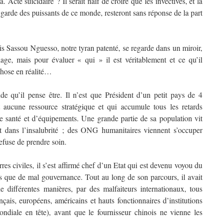
cte suicidaire ? Il serait naïf de croire que les invectives, et la
 garde des puissants de ce monde, resteront sans réponse de la part
is Sassou Nguesso, notre tyran patenté, se regarde dans un miroir,
age, mais pour évaluer « qui » il est véritablement et ce qu’il
chose en réalité…
nde qu’il pense être. Il n’est que Président d’un petit pays de 4
t aucune ressource stratégique et qui accumule tous les retards
de santé et d’équipements. Une grande partie de sa population vit
et dans l’insalubrité ; des ONG humanitaires viennent s’occuper
efuse de prendre soin.
rres civiles, il s’est affirmé chef d’un Etat qui est devenu voyou du
lus que de mal gouvernance. Tout au long de son parcours, il avait
e différentes manières, par des malfaiteurs internationaux, tous
ais, européens, américains et hauts fonctionnaires d’institutions
ndiale en tête), avant que le fournisseur chinois ne vienne les