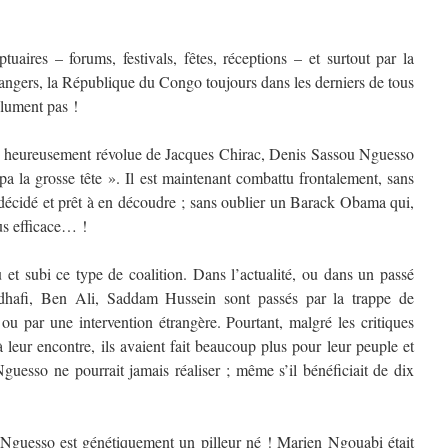
uaires – forums, festivals, fêtes, réceptions – et surtout par la
trangers, la République du Congo toujours dans les derniers de tous
olument pas !
 heureusement révolue de Jacques Chirac, Denis Sassou Nguesso
rapa la grosse tête ». Il est maintenant combattu frontalement, sans
 décidé et prêt à en découdre ; sans oublier un Barack Obama qui,
lus efficace… !
 et subi ce type de coalition. Dans l’actualité, ou dans un passé
hafi, Ben Ali, Saddam Hussein sont passés par la trappe de
 ou par une intervention étrangère. Pourtant, malgré les critiques
 leur encontre, ils avaient fait beaucoup plus pour leur peuple et
uesso ne pourrait jamais réaliser ; même s’il bénéficiait de dix
 Nguesso est génétiquement un pilleur né ! Marien Ngouabi était