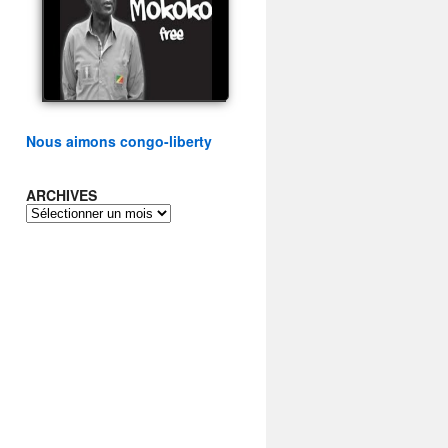
présidentielle du peuple
congolais
watch video
Nous aimons congo-liberty
ARCHIVES
ARCHIVES