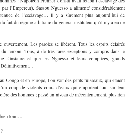
hommes : Napoléon Premier Consul avait rétabli l’esclavage des
rs par l’Empereur), Sassou Nguesso a alimenté considérablement
tténuée de l’esclavage… Il y a sûrement plus aujourd’hui de
 fait du régime arbitraire du général-instituteur qu’il n’y a eu de
ouvertement. Les paroles se libèrent. Tous les esprits éclairés
du témoin. Tous, à de très rares exceptions y compris dans le
ue s’instaure et que les Nguesso et leurs complices, grands
e. Définitivement…
au Congo et en Europe, l’on voit des petits ruisseaux, qui étaient
 d’un coup de violents cours d’eaux qui emportent tout sur leur
 colère des hommes ; passé un niveau de mécontentement, plus rien
bien loin….
 ?