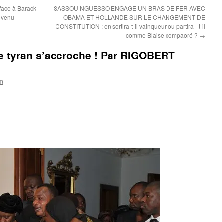
ace à Barack
SASSOU NGUESSO ENGAGE UN BRAS DE FER AVEC
nvenu
OBAMA ET HOLLANDE SUR LE CHANGEMENT DE
CONSTITUTION : en sortira-t-il vainqueur ou partira –t-il
comme Blaise compaoré ?
→
le tyran s’accroche ! Par RIGOBERT
om