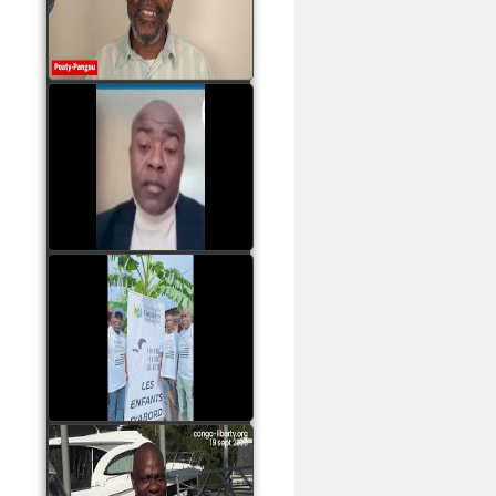
assassinats des jeunes
par Serge OBOA
watch video
Sassou Nguesso est
revenu au pouvoir par
les armes, il ne quittera
le pouvoir que par la
force
watch video
watch video
John Binith Dzaba
s'exprime sur le voyage
de Rodrigue Malanda