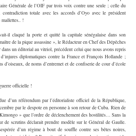
ire Générale de l’OIF par trois voix contre une seule ; celle du
ontradiction totale avec les accords d’Oyo avec le président
 mallettes.. !
vait-il claqué la porte et quitté la capitale sénégalaise dans son
maître de la pique assassine », le Rédacteur en Chef des Dépêches
 dans un éditorial au vitriol, précédent celui que nous avons repris
 d’injures diplomatiques contre la France et François Hollande ;
ms d’oiseaux, de noms d’entremet et de confiserie de cour d’école
uerre officielle !
due d’un référendum par l’éditorialiste officiel de la République,
cembre par le despote en personne à son retour de Cuba. Rien de
 Kimongo » que l’ordre de déclenchement des hostilités… Sans la
eur de scrutins déclarait prendre modèle sur le Général de Gaulle.
espérée d’un régime à bout de souffle contre ses bêtes noires,