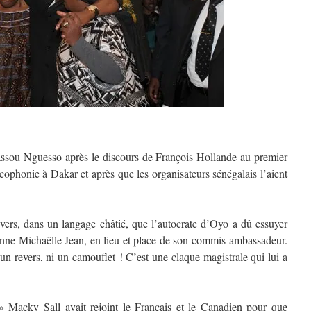
Sassou Nguesso après le discours de François Hollande au premier
honie à Dakar et après que les organisateurs sénégalais l’aient
evers, dans un langage châtié, que l’autocrate d’Oyo a dû essuyer
enne Michaëlle Jean, en lieu et place de son commis-ambassadeur.
i un revers, ni un camouflet ! C’est une claque magistrale qui lui a
 » Macky Sall avait rejoint le Français et le Canadien pour que