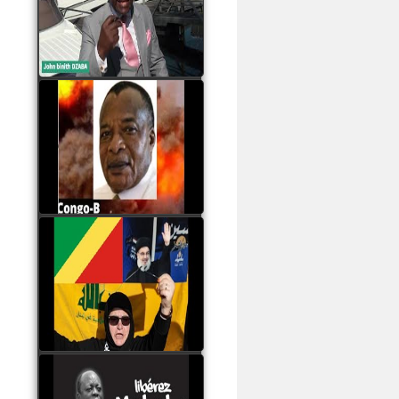
Samba à Paris
watch video
Poaty Pangou La
Conférence des ethnies
est la seule solution pour
éviter la scission du
Congo B
watch video
Les liaisons dangereuses
du clan Sassou Nguesso
avec le Hezbollah
watch video
Le Général Mokoko est
l'unique légitimité