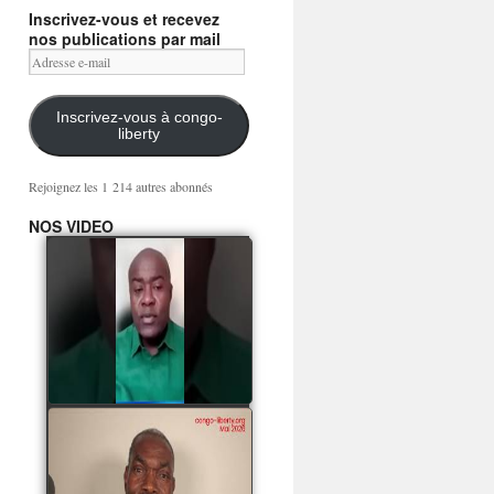
Inscrivez-vous et recevez
nos publications par mail
Adresse
e-
mail
Inscrivez-vous à congo-
liberty
Rejoignez les 1 214 autres abonnés
NOS VIDEO
Mingwa BIANGO : Ni
les mercenaires russes,
ni la garde présidentielle
ne mourront pour
Sassou Denis
watch video
POATY PANGOU
parle de la coquille vide
Collinet Makosso, des