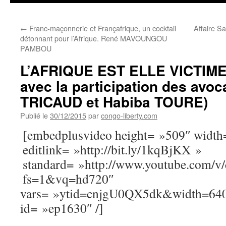
←
Franc-maçonnerie et Françafrique, un cocktail
Affaire S
détonnant pour l’Afrique. René MAVOUNGOU
PAMBOU
L’AFRIQUE EST ELLE VICTIME 
avec la participation des avoc
TRICAUD et Habiba TOURE)
Publié le
30/12/2015
par
congo-liberty.com
[embedplusvideo height= »509″ width
editlink= »http://bit.ly/1kqBjKX »
standard= »http://www.youtube.com/
fs=1&vq=hd720″
vars= »ytid=cnjgU0QX5dk&width=64
id= »ep1630″ /]