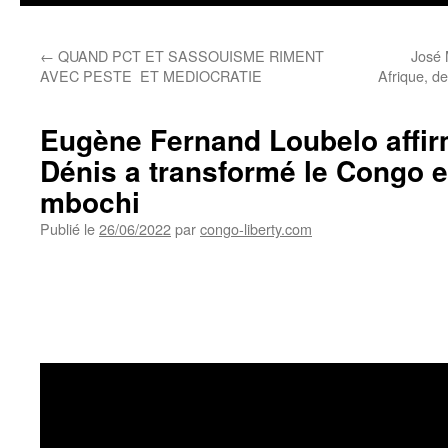
←
QUAND PCT ET SASSOUISME RIMENT
José 
AVEC PESTE ET MEDIOCRATIE
Afrique, d
Eugène Fernand Loubelo affi
Dénis a transformé le Congo 
mbochi
Publié le
26/06/2022
par
congo-liberty.com