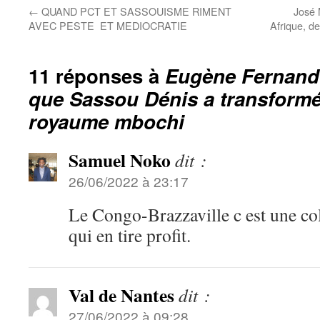
←
QUAND PCT ET SASSOUISME RIMENT
José 
AVEC PESTE ET MEDIOCRATIE
Afrique, d
11 réponses à
Eugène Fernand 
que Sassou Dénis a transform
royaume mbochi
Samuel Noko
dit :
26/06/2022 à 23:17
Le Congo-Brazzaville c est une col
qui en tire profit.
Val de Nantes
dit :
27/06/2022 à 09:28