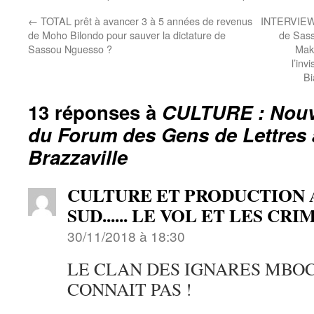
←
TOTAL prêt à avancer 3 à 5 années de revenus
INTERVIEW
de Moho Bilondo pour sauver la dictature de
de Sass
Sassou Nguesso ?
Mak
l’inv
Bi
13 réponses à
CULTURE : Nouve
du Forum des Gens de Lettres
Brazzaville
CULTURE ET PRODUCTION 
SUD...... LE VOL ET LES CR
30/11/2018 à 18:30
LE CLAN DES IGNARES MBO
CONNAIT PAS !