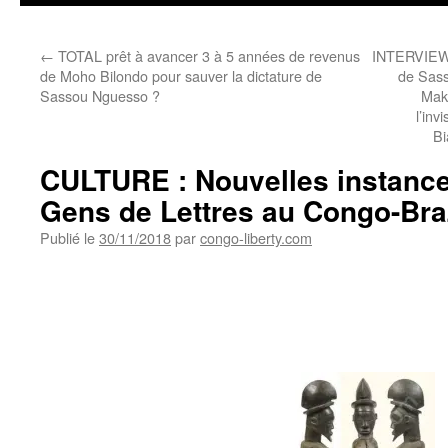
←
TOTAL prêt à avancer 3 à 5 années de revenus
INTERVIEW
de Moho Bilondo pour sauver la dictature de
de Sass
Sassou Nguesso ?
Mak
l’inv
Bi
CULTURE : Nouvelles instanc
Gens de Lettres au Congo-Braz
Publié le
30/11/2018
par
congo-liberty.com