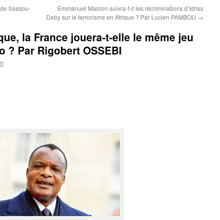
 de Sassou-
Emmanuel Macron suivra-t-il les récriminations d’Idriss
Deby sur le terrorisme en Afrique ? Par Lucien PAMBOU
→
ue, la France jouera-t-elle le même jeu
 ? Par Rigobert OSSEBI
om