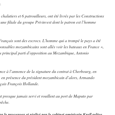
.
chalutiers et 6 patrouilleurs, ont été livrés par les Constructions
e filiale du groupe Privinvest dont le patron est l’homme
Français sont des escrocs. L’homme qui a trompé le pays a été
ponsables mozambicains sont allés voir les bateaux en France »,
du principal parti d’opposition au Mozambique, Antonio
rence à l’annonce de la signature du contrat à Cherbourg, en
, en présence du président mozambicain d’alors, Armando
çais François Hollande.
 presque jamais servi et rouillent au port de Maputo par
pêche.
r le procureur et réalisé par le cabinet américain Kroll relève