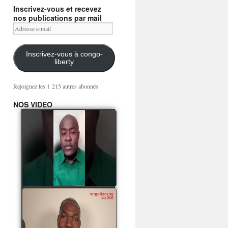
Inscrivez-vous et recevez
nos publications par mail
Adresse
e-
mail
Inscrivez-vous à congo-
liberty
Rejoignez les 1 215 autres abonnés
NOS VIDEO
Mingwa BIANGO : Ni
les mercenaires russes,
ni la garde présidentielle
ne mourront pour
Sassou Denis
watch video
POATY PANGOU
parle de la coquille vide
Collinet Makosso, des