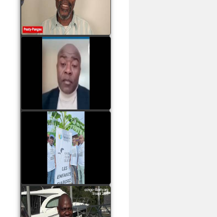
assassinats des jeunes
par Serge OBOA
watch video
Sassou Nguesso est
revenu au pouvoir par
les armes, il ne quittera
le pouvoir que par la
force
watch video
watch video
John Binith Dzaba
s'exprime sur le voyage
de Rodrigue Malanda