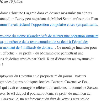
 au 19 juillet.
Madame Christine Lagarde dans ce dossier mozambicain et plus
rante d’un Bercy peu regardant de Michel Sapin, refuser tout Plan
mme l’avait réclamé l’opposition congolaise et ses sympathisants.
olonté du même Iskandar Safa de réitérer une opération similaire
, au prétexte de la restructuration de sa dette à l’égard des
n montant de 4 milliards de dollars.
. Ce montage financier pour
e, effectué « au profit » du Mozambique permettrait une
ons de dollars révélés par Kroll. Rien d’étonnant au royaume du
 !
ployeurs du Cotentin et le propriétaire du journal Valeurs
 grandes figures politiques locales, Bernard Cazeneuve l’ex-
l qui avait encouragé le référendum anticonstitutionnel de Sassou,
s avec Israël duquel il pourrait obtenir, au profit du maintien au
e Brazzaville, un renforcement du flux de voyous retraités de