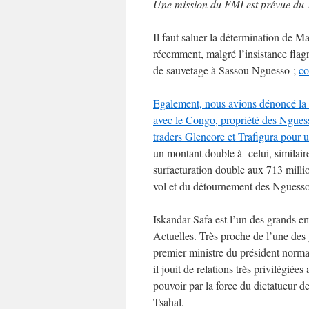
Une mission du FMI est prévue du 10
Il faut saluer la détermination de 
récemment, malgré l’insistance flag
de sauvetage à Sassou Nguesso ;
co
Egalement, nous avions dénoncé la v
avec le Congo, propriété des Nguesso
traders Glencore et Trafigura pour u
un montant double à celui, similair
surfacturation double aux 713 milli
vol et du détournement des Nguesso
Iskandar Safa est l’un des grands em
Actuelles. Très proche de l’une des
premier ministre du président norma
il jouit de relations très privilégiée
pouvoir par la force du dictatueur d
Tsahal.