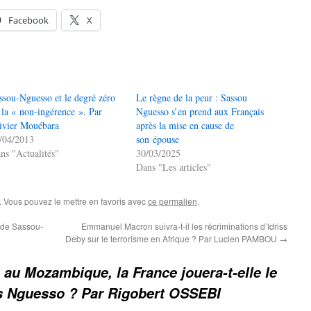
Facebook
X
ssou-Nguesso et le degré zéro
Le règne de la peur : Sassou
 la « non-ingérence ». Par
Nguesso s’en prend aux Français
ivier Mouébara
après la mise en cause de
/04/2013
son épouse
ns "Actualités"
30/03/2025
Dans "Les articles"
. Vous pouvez le mettre en favoris avec
ce permalien
.
 de Sassou-
Emmanuel Macron suivra-t-il les récriminations d’Idriss
Deby sur le terrorisme en Afrique ? Par Lucien PAMBOU
→
 au Mozambique, la France jouera-t-elle le
 Nguesso ? Par Rigobert OSSEBI