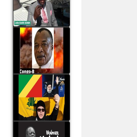
Samba à Paris
watch video
Poaty Pangou La
Conférence des ethnies
est la seule solution pour
éviter la scission du
Congo B
watch video
Les liaisons dangereuses
du clan Sassou Nguesso
avec le Hezbollah
watch video
Le Général Mokoko est
l'unique légitimité