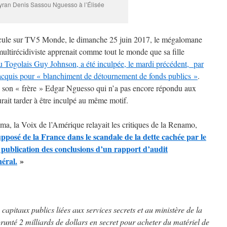
tyran Denis Sassou Nguesso à l’Élisée
icule sur TV5 Monde, le dimanche 25 juin 2017, le mégalomane
multirécidiviste apprenait comme tout le monde que sa fille
 Togolais Guy Johnson, a été inculpée, le mardi précédent, par
l acquis pour « blanchiment de détournement de fonds publics »
.
u son « frère » Edgar Nguesso qui n’a pas encore répondu aux
rait tarder à être inculpé au même motif.
ma, la Voix de l’Amérique relayait les critiques de la Renamo,
supposé de la France dans le scandale de la dette cachée par le
ublication des conclusions d’un rapport d’audit
éral.
»
 capitaux publics liées aux services secrets et au ministère de la
nté 2 milliards de dollars en secret pour acheter du matériel de