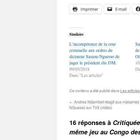
Imprimer
E-mail
Similaire
L’incompétence de la cour
Sa
criminelle aux ordres du
de
dictateur Sassou-Nguesso de
Ol
juger le président élu J3M.
10
09/05/2018
Da
Dans "Les articles"
Ce contenu a été publié dans
Les articles
←
Andrea NGombet réagit aux niaiseries
NGuesso sur TV5 (vidéo)
16 réponses à
Critiquée
même jeu au Congo des