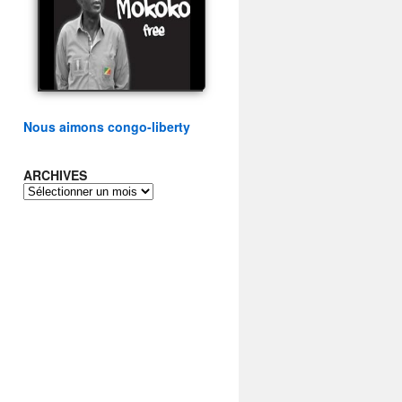
présidentielle du peuple
congolais
watch video
Nous aimons congo-liberty
ARCHIVES
ARCHIVES