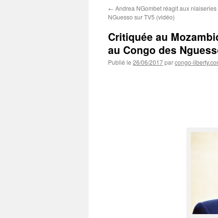
←
Andrea NGombet réagit aux niaiseries
NGuesso sur TV5 (vidéo)
Critiquée au Mozambiq
au Congo des Nguesso
Publié le
26/06/2017
par
congo-liberty.c