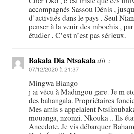
Cher Oko , c’est triste que ces uni
accompagnés Sassou Dénis , jusqu’
d’activités dans le pays . Seul Ni
penser à la venir des mbochis , par
étudier . C’est n’est pas sérieux.
Bakala Dia Ntsakala
dit :
07/12/2020 à 21:37
Mingwa Biango
j ai vécu à Madingou gare. Je m et
des bahangala. Propriétaires foncie
Mes amis s appelaient Ntsikouba
mouanga, nzonzi. Nkouka .. Ils éta
Anecdote. Je vis débarquer Bahambo