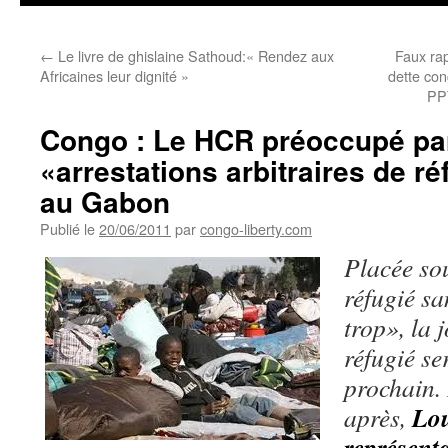
←
Le livre de ghislaine Sathoud:« Rendez aux
Faux rap
Africaines leur dignité »
dette co
PP
Congo : Le HCR préoccupé pa
«arrestations arbitraires de r
au Gabon
Publié le
20/06/2011
par
congo-liberty.com
Placée so
réfugié sa
trop», la
réfugié se
prochain. 
Lou
après,
représen