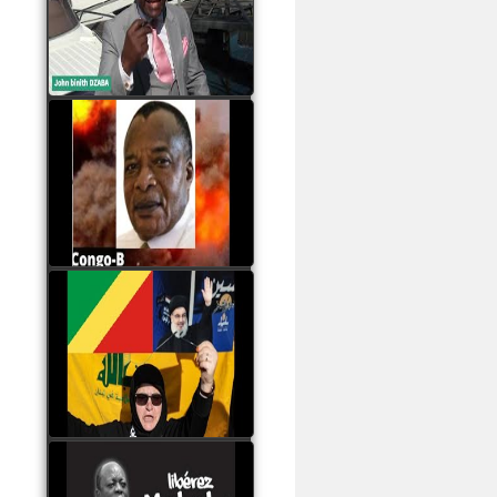
Samba à Paris
watch video
Poaty Pangou La
Conférence des ethnies
est la seule solution pour
éviter la scission du
Congo B
watch video
Les liaisons dangereuses
du clan Sassou Nguesso
avec le Hezbollah
watch video
Le Général Mokoko est
l'unique légitimité