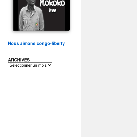
présidentielle du peuple
congolais
watch video
Nous aimons congo-liberty
ARCHIVES
ARCHIVES