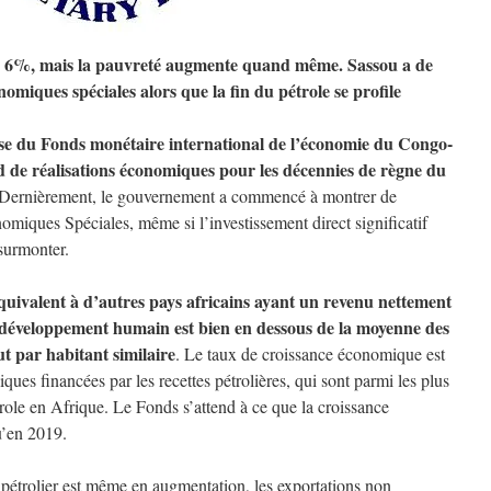
e 6%, mais la pauvreté augmente quand même. Sassou a de
omiques spéciales alors que la fin du pétrole se profile
lyse du Fonds monétaire international de l’économie du Congo-
rd de réalisations économiques pour les décennies de règne du
Dernièrement, le gouvernement a commencé à montrer de
miques Spéciales, même si l’investissement direct significatif
 surmonter.
équivalent à d’autres pays africains ayant un revenu nettement
e développement humain est bien en dessous de la moyenne des
ut par habitant similaire
. Le taux de croissance économique est
ques financées par les recettes pétrolières, qui sont parmi les plus
role en Afrique. Le Fonds s’attend à ce que la croissance
u’en 2019.
pétrolier est même en augmentation, les exportations non