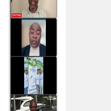
assassinats des jeunes
par Serge OBOA
watch video
Sassou Nguesso est
revenu au pouvoir par
les armes, il ne quittera
le pouvoir que par la
force
watch video
watch video
John Binith Dzaba
s'exprime sur le voyage
de Rodrigue Malanda