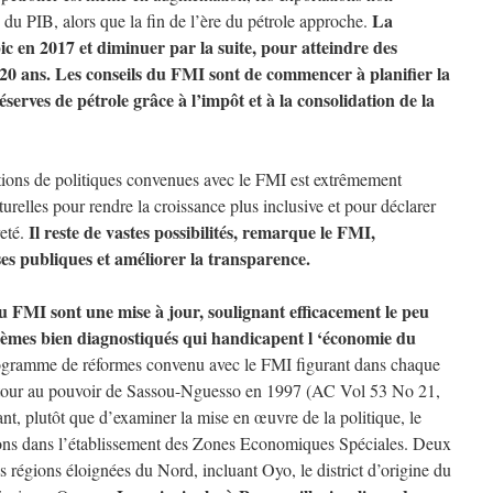
La
 du PIB, alors que la fin de l’ère du pétrole approche.
ic en 2017 et diminuer par la suite, pour atteindre des
 20 ans. Les conseils du FMI sont de commencer à planifier la
éserves de pétrole grâce à l’impôt et à la consolidation de la
ons de politiques convenues avec le FMI est extrêmement
turelles pour rendre la croissance plus inclusive et pour déclarer
Il reste de vastes possibilités, remarque le FMI,
eté.
ses publiques et améliorer la transparence.
 FMI sont une mise à jour, soulignant efficacement le peu
oblèmes bien diagnostiqués qui handicapent l ‘économie du
programme de réformes convenu avec le FMI figurant dans chaque
etour au pouvoir de Sassou-Nguesso en 1997 (AC Vol 53 No 21,
ant, plutôt que d’examiner la mise en œuvre de la politique, le
ns dans l’établissement des Zones Economiques Spéciales. Deux
es régions éloignées du Nord, incluant Oyo, le district d’origine du