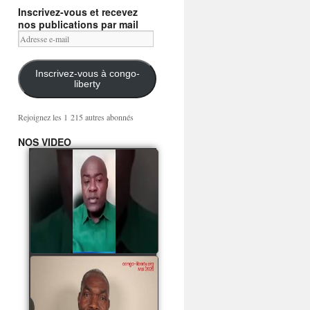
Inscrivez-vous et recevez
nos publications par mail
Adresse
e-
mail
Inscrivez-vous à congo-
liberty
Rejoignez les 1 215 autres abonnés
NOS VIDEO
Mingwa BIANGO : Ni
les mercenaires russes,
ni la garde présidentielle
ne mourront pour
Sassou Denis
watch video
POATY PANGOU
parle de la coquille vide
Collinet Makosso, des