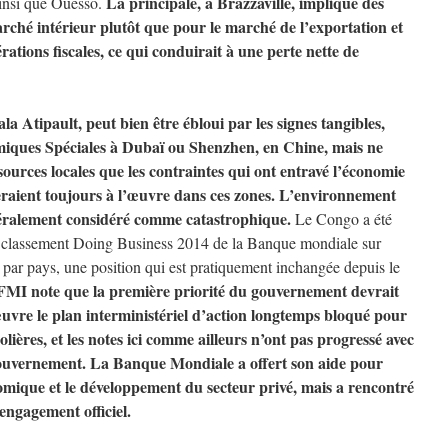
La principale, à Brazzaville, implique des
insi que Ouesso.
rché intérieur plutôt que pour le marché de l’exportation et
ations fiscales, ce qui conduirait à une perte nette de
 Atipault, peut bien être ébloui par les signes tangibles,
miques Spéciales à Dubaï ou Shenzhen, en Chine, mais ne
ources locales que les contraintes qui ont entravé l’économie
raient toujours à l’œuvre dans ces zones. L’environnement
énéralement considéré comme catastrophique.
Le Congo a été
e classement Doing Business 2014 de la Banque mondiale sur
 par pays, une position qui est pratiquement inchangée depuis le
FMI note que la première priorité du gouvernement devrait
uvre le plan interministériel d’action longtemps bloqué pour
olières, et les notes ici comme ailleurs n’ont pas progressé avec
ouvernement. La Banque Mondiale a offert son aide pour
omique et le développement du secteur privé, mais a rencontré
engagement officiel.