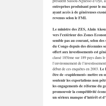
président Sassou-Nguesso d’Oyo, a
entreprises produisant pour le ma
ayant accès à de généreuses exonér
revenus selon le FMI.
Le ministre des ZES, Alain Akouala
vers l’extérieur des Zones Econo
semble pas au courant, selon des s
du Congo depuis des décennies se
offert aux investissements est g
classé 185ème sur 189 pays dans l
l’environnement de l’investissement
Le 
début de ces enquêtes en 2003.
être de «rapidement» mettre en œ
soutenir les exportations non pétr
les engagements de réforme du g
promouvoir la compétitivité écon
un sérieux manque d’intérêt et d’