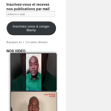
Inscrivez-vous et recevez
nos publications par mail
Adresse
e-
mail
Inscrivez-vous à congo-
liberty
Rejoignez les 1 214 autres abonnés
NOS VIDEO
Mingwa BIANGO : Ni
les mercenaires russes,
ni la garde présidentielle
ne mourront pour
Sassou Denis
watch video
POATY PANGOU
parle de la coquille vide
Collinet Makosso, des