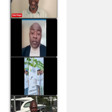
assassinats des jeunes
par Serge OBOA
watch video
Sassou Nguesso est
revenu au pouvoir par
les armes, il ne quittera
le pouvoir que par la
force
watch video
watch video
John Binith Dzaba
s'exprime sur le voyage
de Rodrigue Malanda