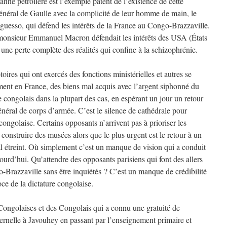
nne pétrolière est l’exemple patent de l’existence de cette
énéral de Gaulle avec la complicité de leur homme de main, le
uesso, qui défend les intérêts de la France au Congo-Brazzaville.
onsieur Emmanuel Macron défendait les intérêts des USA (États
une perte complète des réalités qui confine à la schizophrénie.
ires qui ont exercés des fonctions ministérielles et autres se
ment en France, des biens mal acquis avec l’argent siphonné du
e congolais dans la plupart des cas, en espérant un jour un retour
néral de corps d’armée. C’est le silence de cathédrale pour
congolaise. Certains opposants n’arrivent pas à prioriser les
e construire des musées alors que le plus urgent est le retour à un
al étreint. Où simplement c’est un manque de vision qui a conduit
jourd’hui. Qu’attendre des opposants parisiens qui font des allers
go-Brazzaville sans être inquiétés ? C’est un manque de crédibilité
oce de la dictature congolaise.
ongolaises et des Congolais qui a connu une gratuité de
ernelle à Javouhey en passant par l’enseignement primaire et