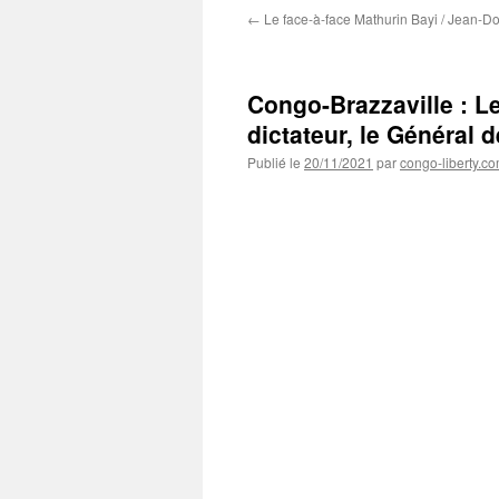
←
Le face-à-face Mathurin Bayi / Jean-
Congo-Brazzaville : L
dictateur, le Général
Publié le
20/11/2021
par
congo-liberty.c