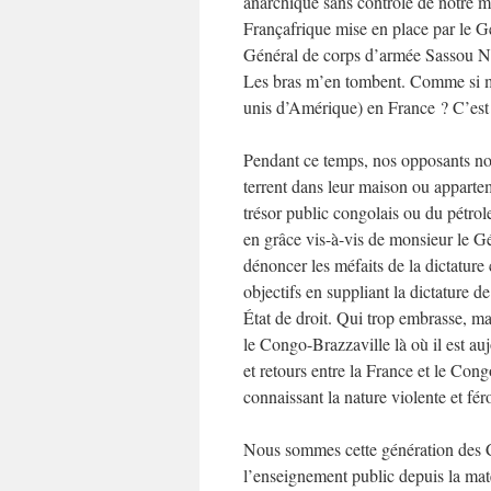
anarchique sans contrôle de notre ma
Françafrique mise en place par le G
Général de corps d’armée Sassou Ng
Les bras m’en tombent. Comme si m
unis d’Amérique) en France ? C’est 
Pendant ce temps, nos opposants noto
terrent dans leur maison ou apparte
trésor public congolais ou du pétrol
en grâce vis-à-vis de monsieur le Gé
dénoncer les méfaits de la dictature 
objectifs en suppliant la dictature d
État de droit. Qui trop embrasse, m
le Congo-Brazzaville là où il est au
et retours entre la France et le Con
connaissant la nature violente et fér
Nous sommes cette génération des C
l’enseignement public depuis la mat