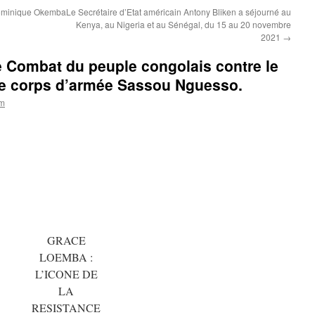
Dominique Okemba
Le Secrétaire d’Etat américain Antony Bliken a séjourné au
Kenya, au Nigeria et au Sénégal, du 15 au 20 novembre
2021
→
e Combat du peuple congolais contre le
 de corps d’armée Sassou Nguesso.
om
GRACE
LOEMBA :
L’ICONE DE
LA
RESISTANCE