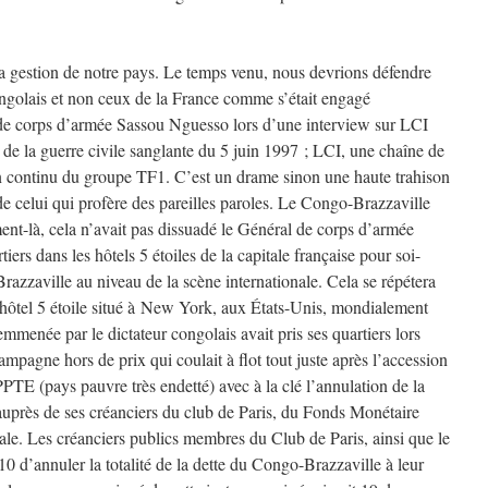
la gestion de notre pays. Le temps venu, nous devrions défendre
ongolais et non ceux de la France comme s’était engagé
de corps d’armée Sassou Nguesso lors d’une interview sur LCI
r de la guerre civile sanglante du 5 juin 1997 ; LCI, une chaîne de
en continu du groupe TF1. C’est un drame sinon une haute trahison
 de celui qui profère des pareilles paroles. Le Congo-Brazzaville
t-là, cela n’avait pas dissuadé le Général de corps d’armée
ers dans les hôtels 5 étoiles de la capitale française pour soi-
razzaville au niveau de la scène internationale. Cela se répétera
 hôtel 5 étoile situé à New York, aux États-Unis, mondialement
mmenée par le dictateur congolais avait pris ses quartiers lors
pagne hors de prix qui coulait à flot tout juste après l’accession
PPTE (pays pauvre très endetté) avec à la clé l’annulation de la
 auprès de ses créanciers du club de Paris, du Fonds Monétaire
ale. Les créanciers publics membres du Club de Paris, ainsi que le
10 d’annuler la totalité de la dette du Congo-Brazzaville à leur