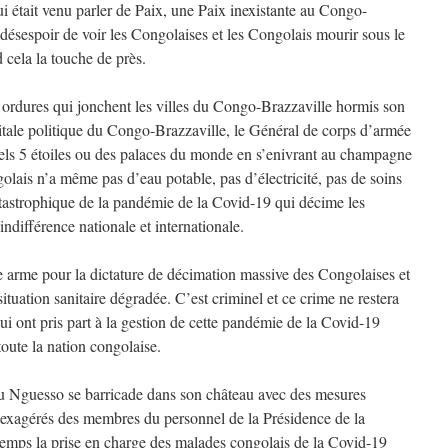
 qui était venu parler de Paix, une Paix inexistante au Congo-
 désespoir de voir les Congolaises et les Congolais mourir sous le
d cela la touche de près.
s ordures qui jonchent les villes du Congo-Brazzaville hormis son
itale politique du Congo-Brazzaville, le Général de corps d’armée
els 5 étoiles ou des palaces du monde en s’enivrant au champagne
olais n’a même pas d’eau potable, pas d’électricité, pas de soins
tastrophique de la pandémie de la Covid-19 qui décime les
indifférence nationale et internationale.
 arme pour la dictature de décimation massive des Congolaises et
uation sanitaire dégradée. C’est criminel et ce crime ne restera
ui ont pris part à la gestion de cette pandémie de la Covid-19
 toute la nation congolaise.
u Nguesso se barricade dans son château avec des mesures
es exagérés des membres du personnel de la Présidence de la
mps la prise en charge des malades congolais de la Covid-19