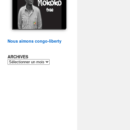
présidentielle du peuple
congolais
watch video
Nous aimons congo-liberty
ARCHIVES
ARCHIVES