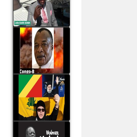
Samba à Paris
watch video
Poaty Pangou La
Conférence des ethnies
est la seule solution pour
éviter la scission du
Congo B
watch video
Les liaisons dangereuses
du clan Sassou Nguesso
avec le Hezbollah
watch video
Le Général Mokoko est
l'unique légitimité