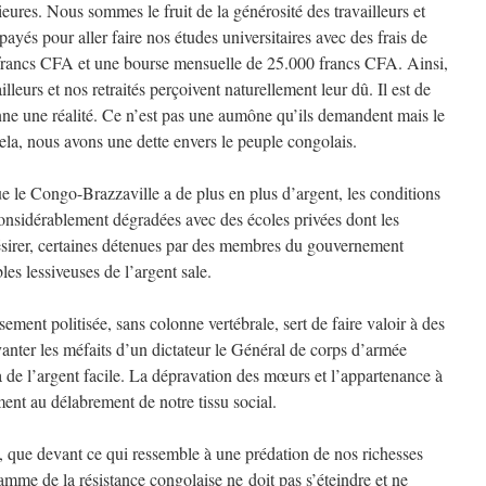
eures. Nous sommes le fruit de la générosité des travailleurs et
payés pour aller faire nos études universitaires avec des frais de
 francs CFA et une bourse mensuelle de 25.000 francs CFA. Ainsi,
illeurs et nos retraités perçoiv​ent naturellement leur dû. Il est de
enne une réalité. Ce n’est pas une aumône qu’ils demandent mais le
 cela, nous avons une dette envers le peuple congolais.
e le Congo-Brazzaville a de plus en plus d’argent, les conditions
considérablement dégradées avec des écoles privées dont les
ésirer, certaines détenues par des membres du gouvernement
bles lessiveuses de l’argent sale.
ment politisée, sans colonne vertébrale, sert de faire valoir à des
 vanter les méfaits d’un dictateur le Général de corps d’armée
 de l’argent facile. La dépravation des mœurs et l’appartenance à
ment au délabrement de notre tissu social.
e, que devant ce qui ressemble à une prédation de nos richesses
amme de la résistance congolaise ne doit pas s’éteindre et ne