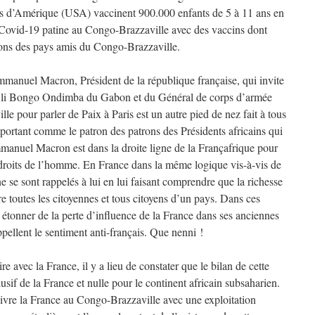
nis d’Amérique (USA) vaccinent 900.000 enfants de 5 à 11 ans en
la Covid-19 patine au Congo-Brazzaville avec des vaccins dont
, dons des pays amis du Congo-Brazzaville.
mmanuel Macron, Président de la république française, qui invite
 d’Ali Bongo Ondimba du Gabon et du Général de corps d’armée
 pour parler de Paix à Paris est un autre pied de nez fait à tous
omportant comme le patron des patrons des Présidents africains qui
manuel Macron est dans la droite ligne de la Françafrique pour
s droits de l’homme. En France dans la même logique vis-à-vis de
ne se sont rappelés à lui en lui faisant comprendre que la richesse
re toutes les citoyennes et tous citoyens d’un pays. Dans ces
étonner de la perte d’influence de la France dans ses anciennes
ppellent le sentiment anti-français. Que nenni !
re avec la France, il y a lieu de constater que le bilan de cette
usif de la France et nulle pour le continent africain subsaharien.
livre la France au Congo-Brazzaville avec une exploitation