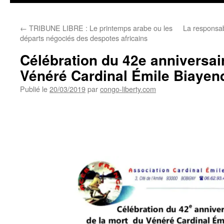
←
TRIBUNE LIBRE : Le printemps arabe ou les
La responsabi
départs négociés des despotes africains
Célébration du 42e anniversai
Vénéré Cardinal Émile Biayen
Publié le
20/03/2019
par
congo-liberty.com