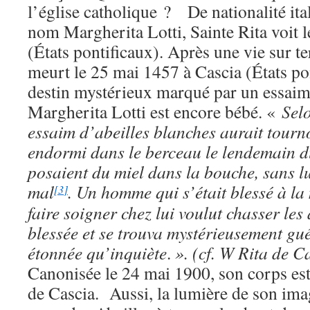
l’église catholique ? De nationalité ita
nom Margherita Lotti, Sainte Rita voit 
(États pontificaux). Après une vie sur te
meurt le 25 mai 1457 à Cascia (États po
destin mystérieux marqué par un essaim
Margherita Lotti est encore bébé. «
Selo
essaim d’abeilles blanches aurait tour
endormi dans le berceau le lendemain d
posaient du miel dans la bouche, sans lu
mal
. Un homme qui s’était blessé à la 
[
3
]
faire soigner chez lui voulut chasser les
blessée et se trouva mystérieusement gué
étonnée qu’inquiète
.
». (cf. W Rita de C
Canonisée le 24 mai 1900, son corps est
de Cascia. Aussi, la lumière de son image