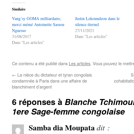
Similaire
Vang’sy GOMA milliardaire,
Justin Lekoundzou dans le
merci mémé Antoinette Sassou
silence éternel
Nguesso
27/11/2021
31/08/2017
Dans "Les articles"
Dans "Les articles"
Ce contenu a été publié dans
Les articles
. Vous pouvez le mettr
←
La nièce du dictateur et tyran congolais
S
condamnée à Paris dans une affaire de
cohabitat
blanchiment d’argent
6 réponses à
Blanche Tchimou
1ere Sage-femme congolaise
Samba dia Moupata
dit :