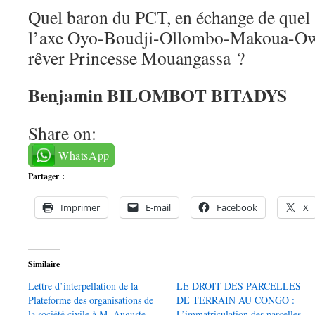
Quel baron du PCT, en échange de quel s
l’axe Oyo-Boudji-Ollombo-Makoua-O
rêver Princesse Mouangassa ?
Benjamin BILOMBOT BITADYS
Share on:
WhatsApp
Partager :
Imprimer
E-mail
Facebook
X
Similaire
Lettre d’interpellation de la
LE DROIT DES PARCELLES
Plateforme des organisations de
DE TERRAIN AU CONGO :
la société civile à M. Auguste
L’immatriculation des parcelles