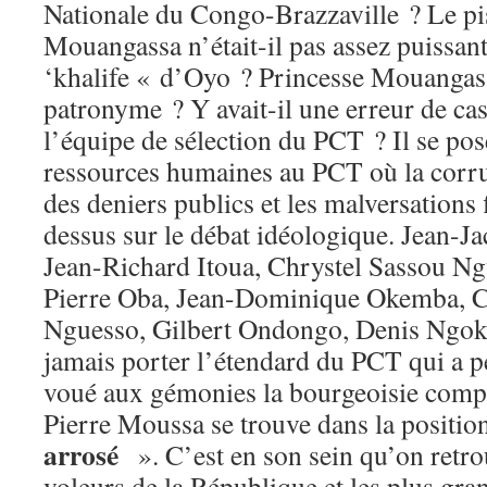
Nationale du Congo-Brazzaville ? Le pi
Mouangassa n’était-il pas assez puissan
‘khalife « d’Oyo ? Princesse Mouangass
patronyme ? Y avait-il une erreur de cas
l’équipe de sélection du PCT ? Il se po
ressources humaines au PCT où la corrup
des deniers publics et les malversations 
dessus sur le débat idéologique. Jean-
Jean-Richard Itoua, Chrystel Sassou N
Pierre Oba, Jean-Dominique Okemba, C
Nguesso, Gilbert Ondongo, Denis Ngoka
jamais porter l’étendard du PCT qui a 
voué aux gémonies la bourgeoisie com
Pierre Moussa se trouve dans la positio
arrosé
». C’est en son sein qu’on retro
voleurs de la République et les plus gra